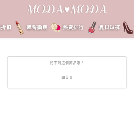
品折扣
遮臀顯瘦
熱賣排行
夏日短褲
找不到這個商品哦！
回首頁