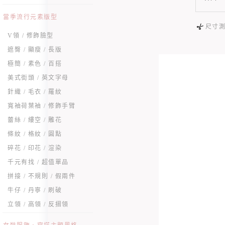
當季流行元素版型
尺寸
V領 / 修飾臉型
遮臀 / 顯瘦 / 長版
極簡 / 素色 / 百搭
美式街頭 / 英文字母
針織 / 毛衣 / 羅紋
寬袖荷葉袖 / 修飾手臂
蕾絲 / 縷空 / 雕花
條紋 / 格紋 / 圓點
碎花 / 印花 / 渲染
千元有找 / 超值單品
拼接 / 不規則 / 假兩件
牛仔 / 丹寧 / 刷破
立領 / 高領 / 反摺領