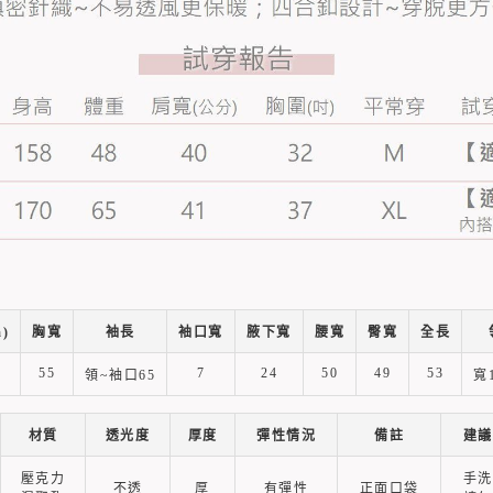
)
胸寬
袖長
袖口寬
腋下寬
腰寬
臀寬
全長
55
7
24
50
49
53
領~袖口65
寬1
材質
透光度
厚度
彈性情況
備註
建議
壓克力
手洗
不透
厚
有彈性
正面口袋