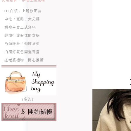
女裝服飾．穿搭主題風格
OL白領 / 上班族正裝
中性 / 寬鬆 / 大尺碼
婚禮喜宴正式穿搭
輕旅行渡假休閒穿搭
凸顯腰身 / 修飾身型
拍照好氣色開運穿搭
送老婆禮物．開心推薦
(空的)