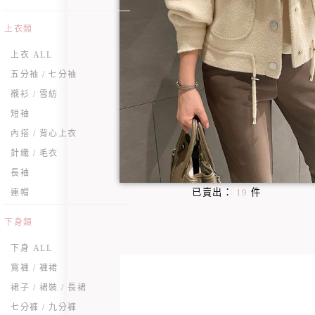
上衣類
上衣 ALL
五分袖 / 七分袖
襯衫 / 雪紡
短袖
內搭 / 背心上衣
針織 / 毛衣
長袖
已賣出：
19
件
連帽
下身類
下身 ALL
寬褲 / 褲裙
裙子 / 裙裝 / 長裙
七分褲 / 九分褲