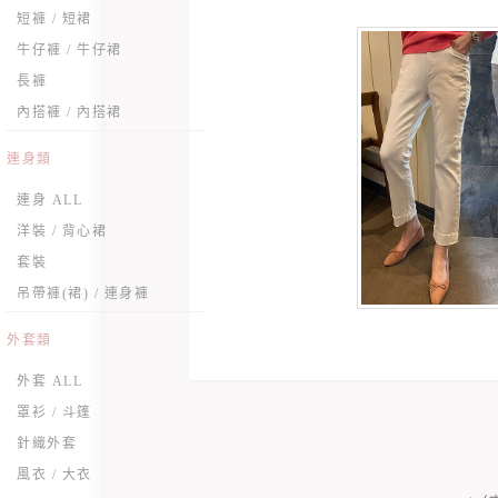
短褲 / 短裙
牛仔褲 / 牛仔裙
長褲
內搭褲 / 內搭裙
連身類
連身 ALL
洋裝 / 背心裙
套裝
吊帶褲(裙) / 連身褲
外套類
外套 ALL
罩衫 / 斗篷
針織外套
風衣 / 大衣