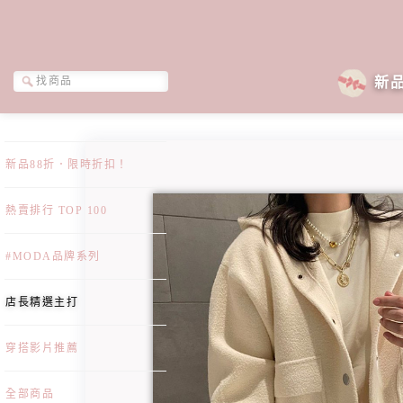
新
新品88折．限時折扣！
熱賣排行 TOP 100
#MODA品牌系列
店長精選主打
穿搭影片推薦
全部商品