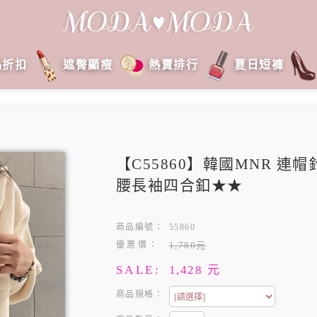
品折扣
遮臀顯瘦
熱賣排行
夏日短褲
【C55860】韓國MNR 
腰長袖四合釦★★
商品編號：
55860
優惠價：
1,780元
SALE:
1,428
元
商品規格：