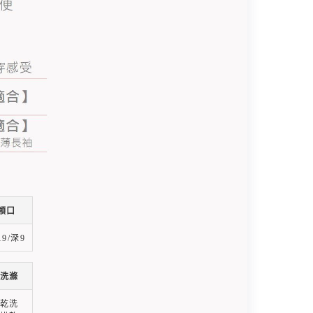
領口
9/深9
洗滌
乾洗