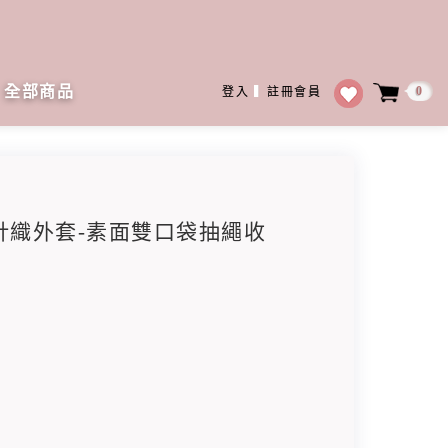
全部商品
0
登入
▍
註冊會員
連帽針織外套-素面雙口袋抽繩收