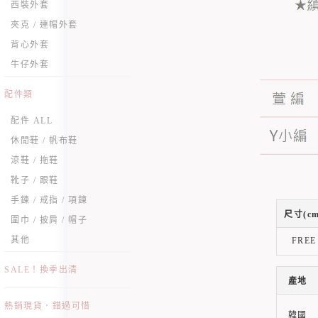
西裝外套
夾克 / 連帽外套
背心外套
牛仔外套
配件類
配件 ALL
休閒鞋 / 帆布鞋
涼鞋 / 拖鞋
靴子 / 跟鞋
手鍊 / 戒指 / 項鍊
尺寸(cm
圍巾 / 披肩 / 帽子
其他
FREE
SALE！換季出清
產地
熱銷現貨．錯過可惜
韓國