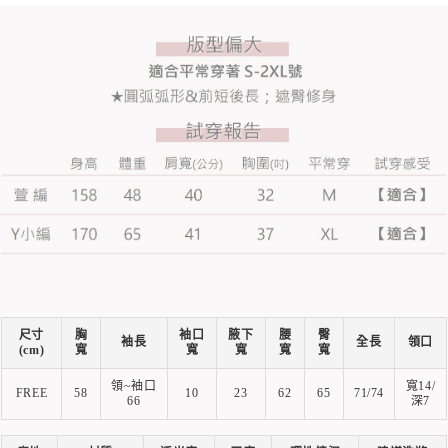
尺寸
胸
袖口
腋下
腰
臀
袖長
全長
領口
(cm)
寬
寬
寬
寬
寬
領~袖口
寬14/
FREE
58
10
23
62
65
71/74
66
深7