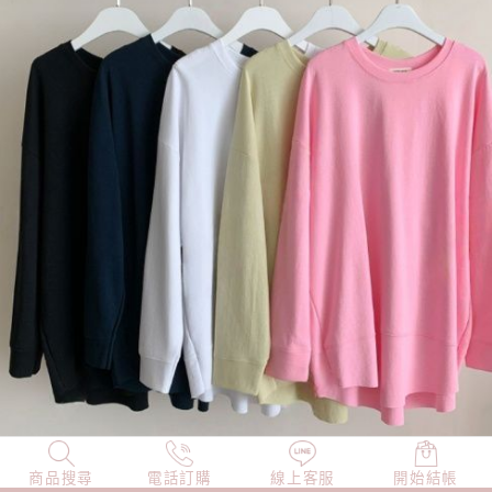
商品搜尋
NEW
電話訂購
店長精選
線上客服
TOP100
開始結帳
小編穿搭