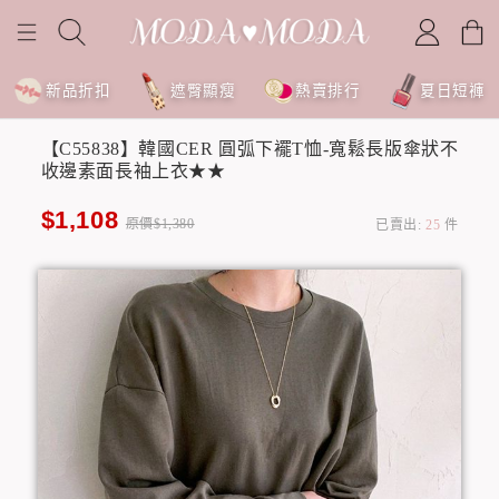
新品折扣
遮臀顯瘦
熱賣排行
夏日短褲
【C55838】韓國CER 圓弧下襬T恤-寬鬆長版傘狀不
收邊素面長袖上衣★★
$1,108
原價$1,380
已賣出:
25
件