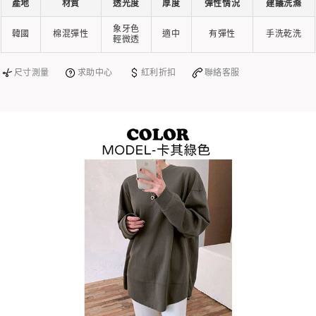
產地
材質
透光度
厚度
彈性情況
建議洗滌
象牙色
韓國
棉混彈性
適中
有彈性
手洗乾洗
輕微透
尺寸測量
求助中心
紅利折扣
聯絡客服