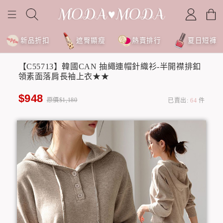
新品折扣
遮臀顯瘦
熱賣排行
夏日短褲
【C55713】韓國CAN 抽繩連帽針織衫-半開襟排釦
領素面落肩長袖上衣★★
$948
原價$1,180
已賣出:
64
件