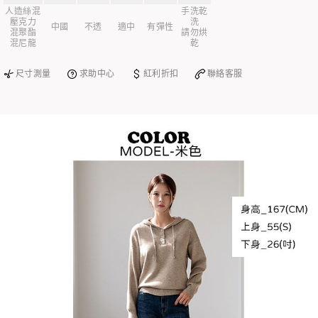
人造絲混
手洗乾
壓克力
洗
中國
不透
適中
有彈性
混聚酯
請勿烘
混尼龍
乾
尺寸測量
求助中心
紅利折扣
聯絡客服