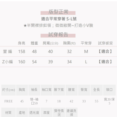
尺寸(cm)
胸寬
袖長
袖口寬
腋下寬
腰寬
臀寬
全長
領口
領~袖
寬20/深
FREE
45
7
18
42
33
55
口59
5
彈性情
建議洗
材質
產地
透光度
厚度
況
滌