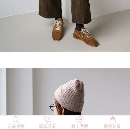
商品搜尋
NEW
電話訂購
店長精選
線上客服
TOP100
開始結帳
小編穿搭