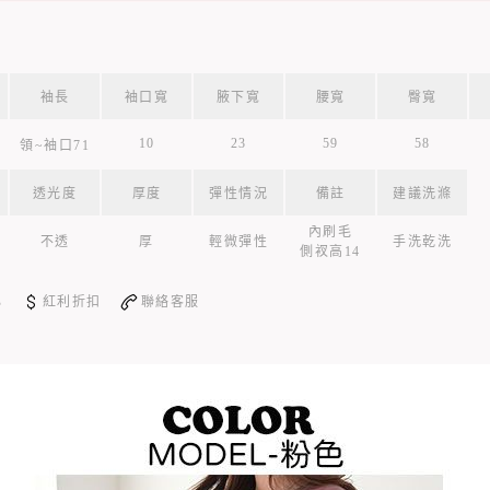
袖長
袖口寬
腋下寬
腰寬
臀寬
10
23
59
58
領~袖口71
透光度
厚度
彈性情況
備註
建議洗滌
內刷毛
不透
厚
輕微彈性
手洗乾洗
側衩高14
心
紅利折扣
聯絡客服