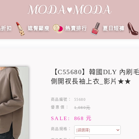
品折扣
遮臀顯瘦
熱賣排行
夏日短褲
【C55680】韓國DLY 內
側開衩長袖上衣_影片★★
商品編號：
55680
優惠價：
1,080元
SALE:
868
元
商品規格：