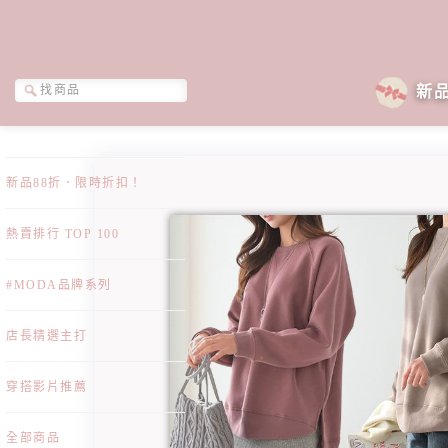
新
新品88折．限時折扣！
熱賣排行 TOP 100
#MODA品牌系列
店長精選主打
穿搭影片推薦
全部商品