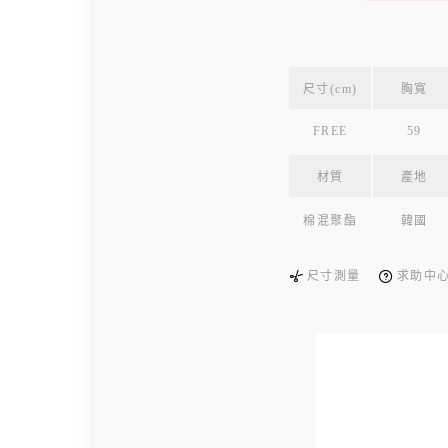
尺寸(cm)
胸寬
FREE
59
材質
產地
棉混聚酯
韓國
尺寸測量
求助中