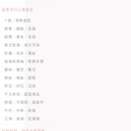
當季流行元素版型
V領 / 修飾臉型
遮臀 / 顯瘦 / 長版
極簡 / 素色 / 百搭
美式街頭 / 英文字母
針織 / 毛衣 / 羅紋
寬袖荷葉袖 / 修飾手臂
蕾絲 / 縷空 / 雕花
條紋 / 格紋 / 圓點
碎花 / 印花 / 渲染
千元有找 / 超值單品
拼接 / 不規則 / 假兩件
牛仔 / 丹寧 / 刷破
立領 / 高領 / 反摺領