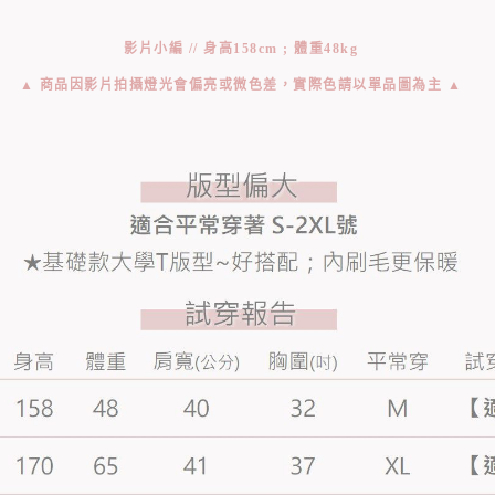
影片小編 // 身高158cm ; 體重48kg
▲ 商品因影片拍攝燈光會偏亮或微色差，實際色請以單品圖為主 ▲