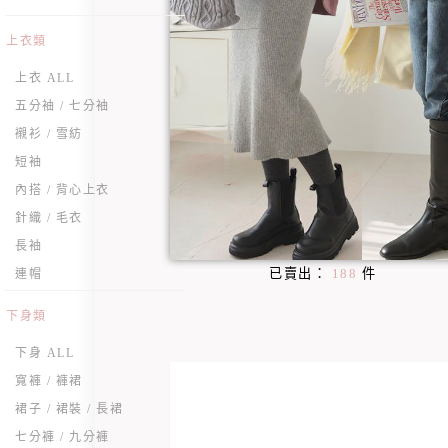
上衣類
上衣 ALL
五分袖 / 七分袖
襯衫 / 雪紡
短袖
內搭 / 背心上衣
針織 / 毛衣
長袖
已賣出：
188
件
連帽
下身類
下身 ALL
寬褲 / 褲裙
裙子 / 裙裝 / 長裙
七分褲 / 九分褲