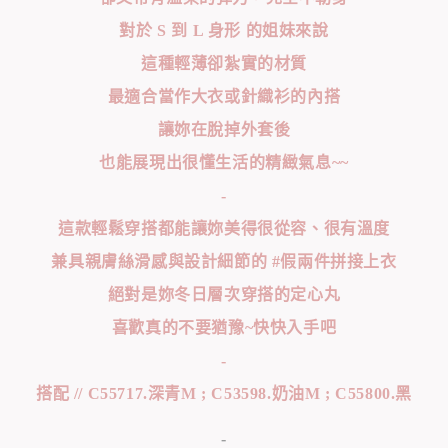
對於 S 到 L 身形 的姐妹來說
這種輕薄卻紮實的材質
最適合當作大衣或針織衫的內搭
讓妳在脫掉外套後
也能展現出很懂生活的精緻氣息~~
-
這款輕鬆穿搭都能讓妳美得很從容、很有溫度
兼具親膚絲滑感與設計細節的 #假兩件拼接上衣
絕對是妳冬日層次穿搭的定心丸
喜歡真的不要猶豫~快快入手吧
-
搭配 // C55717.深青M ; C53598.奶油M ; C55800.黑
-