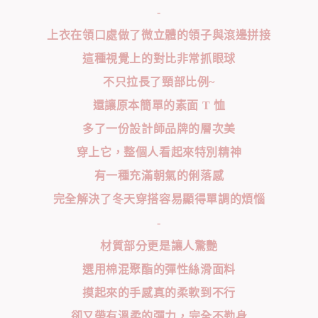
-
上衣在領口處做了微立體的領子與滾邊拼接
這種視覺上的對比非常抓眼球
不只拉長了頸部比例~
還讓原本簡單的素面 T 恤
多了一份設計師品牌的層次美
穿上它，整個人看起來特別精神
有一種充滿朝氣的俐落感
完全解決了冬天穿搭容易顯得單調的煩惱
-
材質部分更是讓人驚艷
選用棉混聚酯的彈性絲滑面料
摸起來的手感真的柔軟到不行
卻又帶有溫柔的彈力，完全不勒身