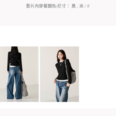
影片內穿著顏色/尺寸： 黑 . 米 / F