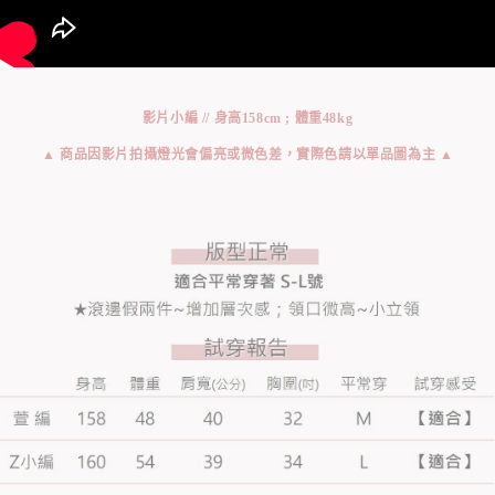
影片小編 // 身高158cm ; 體重48kg
▲ 商品因影片拍攝燈光會偏亮或微色差，實際色請以單品圖為主 ▲