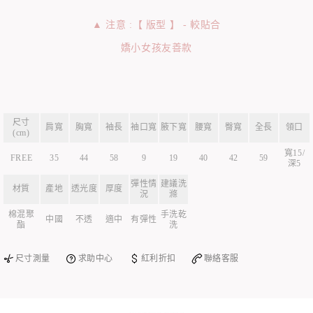
▲ 注意 :【 版型 】 - 較貼合
嬌小女孩友善款
尺寸
肩寬
胸寬
袖長
袖口寬
腋下寬
腰寬
臀寬
全長
領口
(cm)
寬15/
FREE
35
44
58
9
19
40
42
59
深5
彈性情
建議洗
材質
產地
透光度
厚度
況
滌
棉混聚
手洗乾
中國
不透
適中
有彈性
酯
洗
尺寸測量
求助中心
紅利折扣
聯絡客服