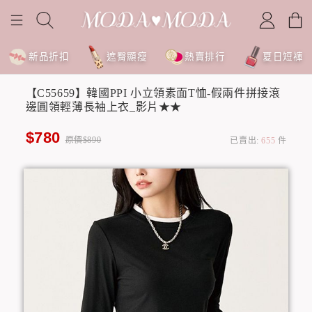
新品折扣
遮臀顯瘦
熱賣排行
夏日短褲
【C55659】韓國PPI 小立領素面T恤-假兩件拼接滾
邊圓領輕薄長袖上衣_影片★★
$780
原價$890
已賣出:
655
件