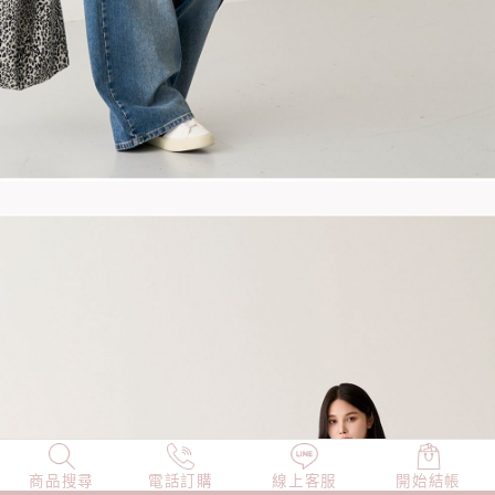
商品搜尋
NEW
電話訂購
店長精選
線上客服
TOP100
開始結帳
小編穿搭