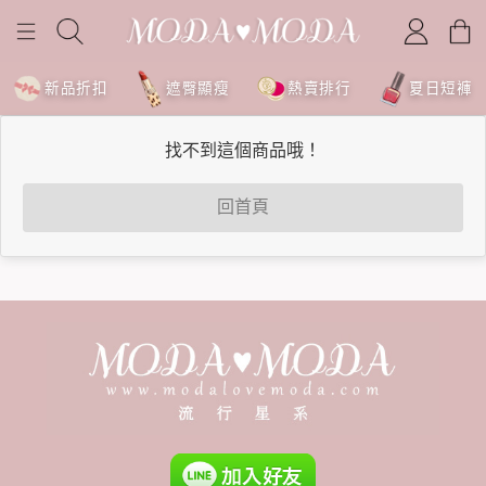
新品折扣
遮臀顯瘦
熱賣排行
夏日短褲
找不到這個商品哦！
回首頁