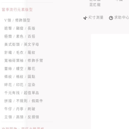
混尼龍
當季流行元素版型
尺寸測量
求助中
V領 / 修飾臉型
遮臀 / 顯瘦 / 長版
極簡 / 素色 / 百搭
美式街頭 / 英文字母
針織 / 毛衣 / 羅紋
寬袖荷葉袖 / 修飾手臂
蕾絲 / 縷空 / 雕花
條紋 / 格紋 / 圓點
碎花 / 印花 / 渲染
千元有找 / 超值單品
拼接 / 不規則 / 假兩件
牛仔 / 丹寧 / 刷破
立領 / 高領 / 反摺領