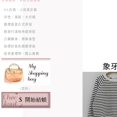
女裝服飾．穿搭主題風格
OL白領 / 上班族正裝
中性 / 寬鬆 / 大尺碼
婚禮喜宴正式穿搭
輕旅行渡假休閒穿搭
凸顯腰身 / 修飾身型
拍照好氣色開運穿搭
送老婆禮物．開心推薦
(空的)