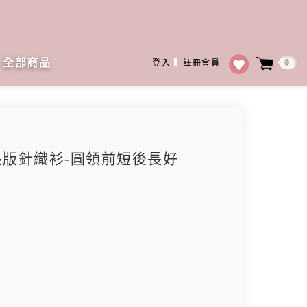
全部商品
0
登入
▍
註冊會員
紋長版針織衫-圓領前短後長好