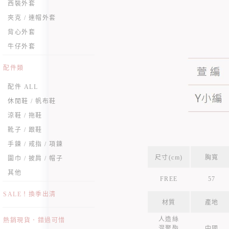
西裝外套
夾克 / 連帽外套
背心外套
牛仔外套
配件類
配件 ALL
休閒鞋 / 帆布鞋
涼鞋 / 拖鞋
靴子 / 跟鞋
手鍊 / 戒指 / 項鍊
尺寸(cm)
胸寬
圍巾 / 披肩 / 帽子
其他
FREE
57
SALE！換季出清
材質
產地
人造絲
熱銷現貨．錯過可惜
混聚酯
中國