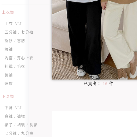
上衣類
上衣 ALL
五分袖 / 七分袖
襯衫 / 雪紡
短袖
內搭 / 背心上衣
針織 / 毛衣
長袖
已賣出：
16
件
連帽
下身類
下身 ALL
寬褲 / 褲裙
裙子 / 裙裝 / 長裙
七分褲 / 九分褲