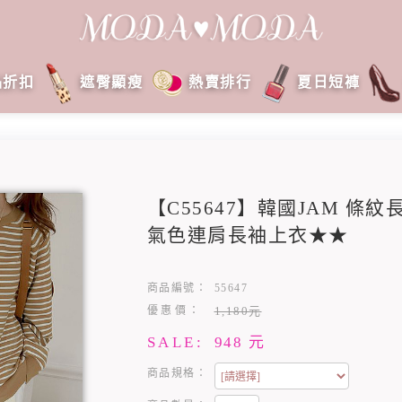
品折扣
遮臀顯瘦
熱賣排行
夏日短褲
【C55647】韓國JAM 條
氣色連肩長袖上衣★★
商品編號：
55647
優惠價：
1,180元
SALE:
948
元
商品規格：