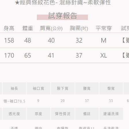
袖長
袖口寬
腋下寬
腰寬
臀寬
9
20
57
55
6
領~袖口70.5
透光度
厚度
彈性情況
備註
建議洗滌
不透
適中
有彈性
側衩高11
手洗乾洗