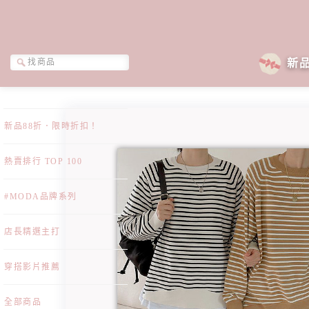
新
新品88折．限時折扣！
熱賣排行 TOP 100
#MODA品牌系列
店長精選主打
穿搭影片推薦
全部商品