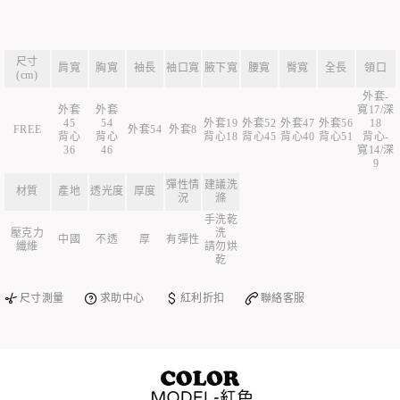
尺寸
肩寬
胸寬
袖長
袖口寬
腋下寬
腰寬
臀寬
全長
領口
(cm)
外套-
外套
外套
寬17/深
45
54
外套19
外套52
外套47
外套56
18
FREE
外套54
外套8
背心
背心
背心18
背心45
背心40
背心51
背心-
36
46
寬14/深
9
彈性情
建議洗
材質
產地
透光度
厚度
況
滌
手洗乾
壓克力
洗
中國
不透
厚
有彈性
纖維
請勿烘
乾
尺寸測量
求助中心
紅利折扣
聯絡客服