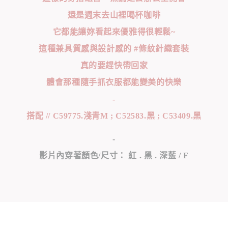
還是週末去山裡喝杯咖啡
它都能讓妳看起來優雅得很輕鬆~
這種兼具質感與設計感的 #條紋針織套裝
真的要趕快帶回家
體會那種隨手抓衣服都能變美的快樂
-
搭配 // C59775.淺青M ; C52583.黑 ; C53409.黑
-
影片內穿著顏色/尺寸： 紅 . 黑 . 深藍 / F