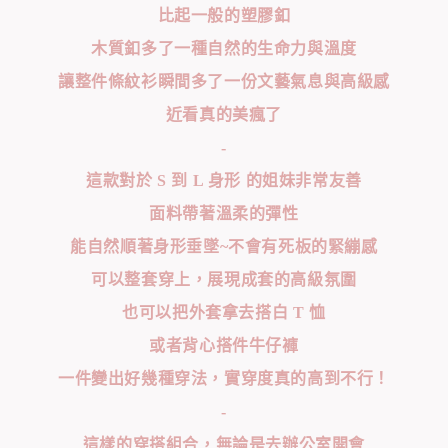
比起一般的塑膠釦
木質釦多了一種自然的生命力與溫度
讓整件條紋衫瞬間多了一份文藝氣息與高級感
近看真的美瘋了
-
這款對於 S 到 L 身形 的姐妹非常友善
面料帶著溫柔的彈性
能自然順著身形垂墜~不會有死板的緊繃感
可以整套穿上，展現成套的高級氛圍
也可以把外套拿去搭白 T 恤
或者背心搭件牛仔褲
一件變出好幾種穿法，實穿度真的高到不行！
-
這樣的穿搭組合，無論是去辦公室開會