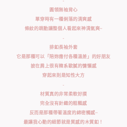
-
圓領無袖背心
單穿時有一種俐落的清爽感
條紋的跳動讓整個人看起來神清氣爽~
-
排釦長袖外套
它是那種可以「陪妳應付各種溫差」的好朋友
披在肩上很有韓系歐膩的慵懶感
穿起來則是知性大方
-
材質真的非常柔軟好摸
完全沒有針織的粗糙感
反而是那種帶著溫度的綿密觸感~
最讓我心動的細節就是質感的木質釦！