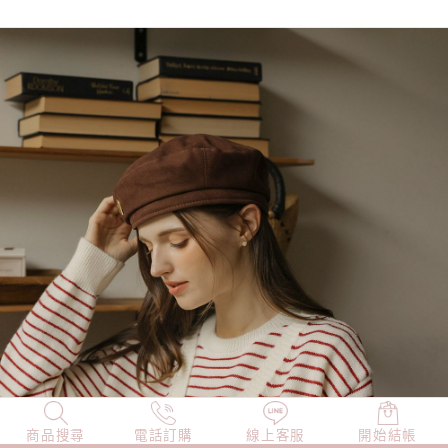
商品搜尋
NEW
電話訂購
店長精選
線上客服
TOP100
開始結帳
小編穿搭