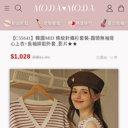
新品折扣
遮臀顯瘦
熱賣排行
夏日短褲
【C55641】韓國MID 條紋針織衫套裝-圓領無袖背
心上衣+長袖排釦外套_影片★★
$1,028
原價$1,280
已賣出:
70
件