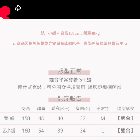
影片小編 // 身高158cm ; 體重48kg
▲ 商品因影片拍攝燈光會偏亮或微色差，實際色請以單品圖為主 ▲