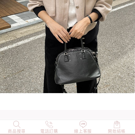
商品搜尋
NEW
電話訂購
店長精選
線上客服
TOP100
開始結帳
小編穿搭