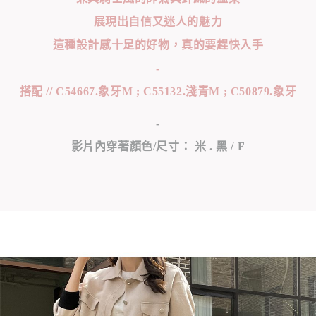
展現出自信又迷人的魅力
這種設計感十足的好物，真的要趕快入手
-
搭配 // C54667.象牙M ; C55132.淺青M ; C50879.象牙
-
影片內穿著顏色/尺寸： 米 . 黑 / F