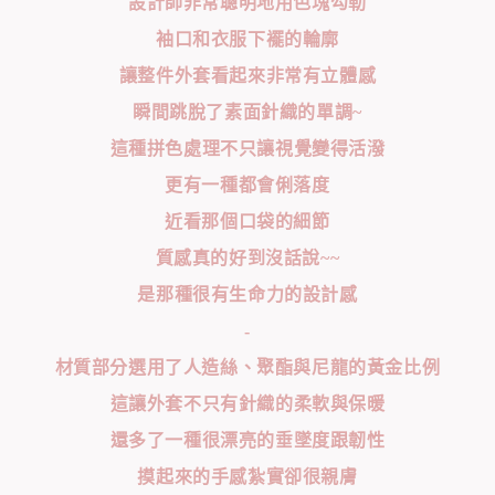
設計師非常聰明地用色塊勾勒
袖口和衣服下襬的輪廓
讓整件外套看起來非常有立體感
瞬間跳脫了素面針織的單調~
這種拼色處理不只讓視覺變得活潑
更有一種都會俐落度
近看那個口袋的細節
質感真的好到沒話說~~
是那種很有生命力的設計感
-
材質部分選用了人造絲、聚酯與尼龍的黃金比例
這讓外套不只有針織的柔軟與保暖
還多了一種很漂亮的垂墜度跟韌性
摸起來的手感紮實卻很親膚