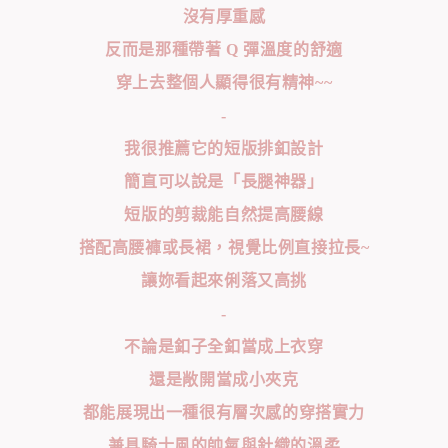
沒有厚重感
反而是那種帶著 Q 彈溫度的舒適
穿上去整個人顯得很有精神~~
-
我很推薦它的短版排釦設計
簡直可以說是「長腿神器」
短版的剪裁能自然提高腰線
搭配高腰褲或長裙，視覺比例直接拉長~
讓妳看起來俐落又高挑
-
不論是釦子全釦當成上衣穿
還是敞開當成小夾克
都能展現出一種很有層次感的穿搭實力
兼具騎士風的帥氣與針織的溫柔