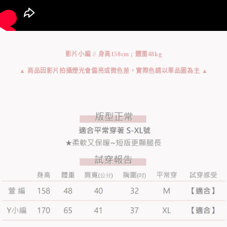
影片小編 // 身高158cm ; 體重48kg
▲ 商品因影片拍攝燈光會偏亮或微色差，實際色請以單品圖為主 ▲