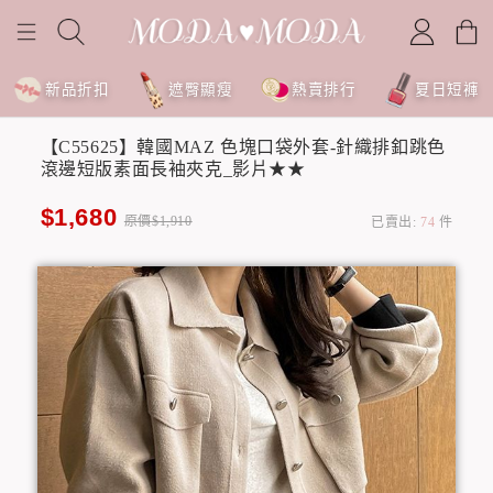
新品折扣
遮臀顯瘦
熱賣排行
夏日短褲
【C55625】韓國MAZ 色塊口袋外套-針織排釦跳色
滾邊短版素面長袖夾克_影片★★
$1,680
原價$1,910
已賣出:
74
件