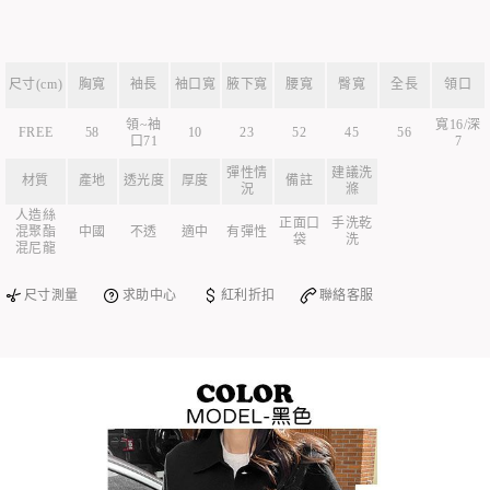
尺寸(cm)
胸寬
袖長
袖口寬
腋下寬
腰寬
臀寬
全長
領口
領~袖
寬16/深
FREE
58
10
23
52
45
56
口71
7
彈性情
建議洗
材質
產地
透光度
厚度
備註
況
滌
人造絲
正面口
手洗乾
混聚酯
中國
不透
適中
有彈性
袋
洗
混尼龍
尺寸測量
求助中心
紅利折扣
聯絡客服