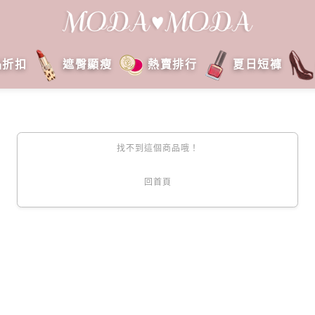
品折扣
遮臀顯瘦
熱賣排行
夏日短褲
找不到這個商品哦！
回首頁