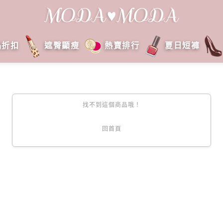
品折扣
遮臀顯瘦
熱賣排行
夏日短褲
找不到這個商品哦！
回首頁