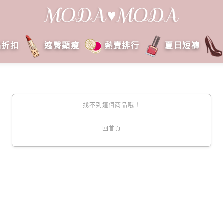
品折扣
遮臀顯瘦
熱賣排行
夏日短褲
找不到這個商品哦！
回首頁