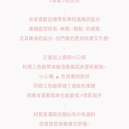
#深藍 #白混色
-
非常喜歡這樣帶有學院風格的設計
連帽造型很有 /休閒/ /輕鬆/ 的感覺
尤其連身的設計~出門變的更加快速又方便!
-
正面加上兩個小口袋
利用三色緞帶來做滾邊看起來更有朝氣~
小心機 ▲ 在背面的部份
同款三色緞帶做了直紋的車縫
就連背面看起來也能變成 #背影殺手
-
材質是薄款的類似毛巾布面料
但是穿起來親膚又舒適~