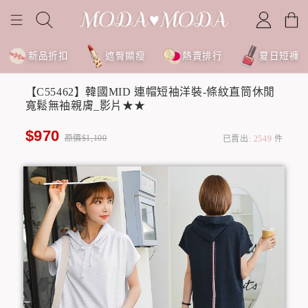
新品折扣
遮臀顯瘦
熱賣排行
夏日短褲
【C55462】韓國MID 連帽短袖洋裝-條紋直筒休閒
寬鬆無袖親膚_影片★★
$970
原價$1,100
已賣出:
2549
件