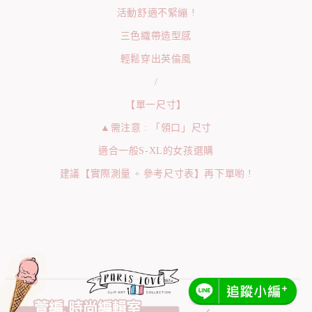
活動舒適不緊繃 !
三色織帶造型感
輕鬆穿出英倫風
/
【單一尺寸】
▲需注意 : 「領口」尺寸
適合一般S-XL的女孩選購
建議【實際測量 + 參考尺寸表】再下單喲 !