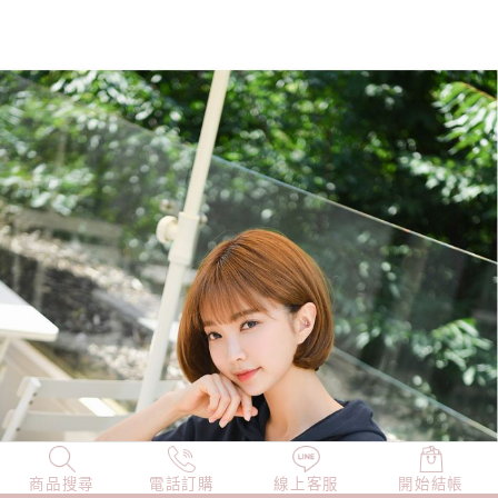
商品搜尋
NEW
電話訂購
店長精選
線上客服
TOP100
開始結帳
小編穿搭