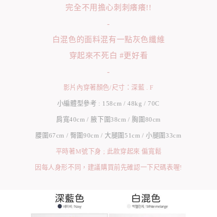
完全不用擔心刺刺癢癢!!
-
白混色的面料混有一點灰色纖維
穿起來不死白 #更好看
-
影片內穿著顏色/尺寸：深藍 . F
小編體型參考 : 158cm / 48kg / 70C
肩寬40cm / 腋下圍38cm / 胸圍80cm
腰圍67cm / 臀圍90cm / 大腿圍51cm / 小腿圍33cm
平時著M號下身 ; 此款穿起來 偏寬鬆
因每人身形不同，建議購買前先確認一下尺碼表喔!