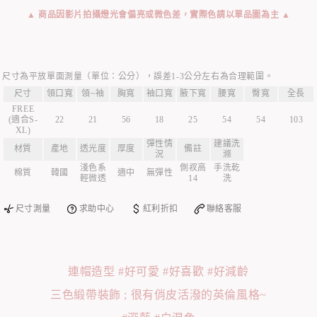
▲ 商品因影片拍攝燈光會偏亮或微色差，實際色請以單品圖為主 ▲
尺寸為平放單面測量（單位：公分），誤差1-3公分左右為合理範圍。
尺寸
領口寬
領~袖
胸寬
袖口寬
腋下寬
腰寬
臀寬
全長
FREE
(適合S-
22
21
56
18
25
54
54
103
XL)
彈性情
建議洗
材質
產地
透光度
厚度
備註
況
滌
淺色系
側衩高
手洗乾
棉質
韓國
適中
無彈性
輕微透
14
洗
尺寸測量
求助中心
紅利折扣
聯絡客服
連帽造型 #好可愛 #好喜歡 #好減齡
三色緞帶裝飾 ; 很有俏皮活潑的英倫風格~