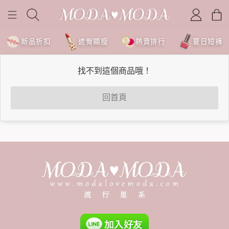
新品折扣
遮臀顯瘦
熱賣排行
夏日短褲
找不到這個商品哦！
回首頁