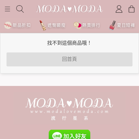
新品折扣
遮臀顯瘦
熱賣排行
夏日短褲
找不到這個商品哦！
回首頁