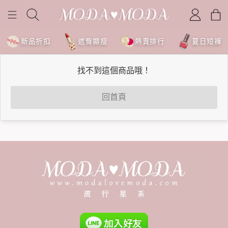
新品折扣
遮臀顯瘦
熱賣排行
夏日短褲
找不到這個商品哦！
回首頁