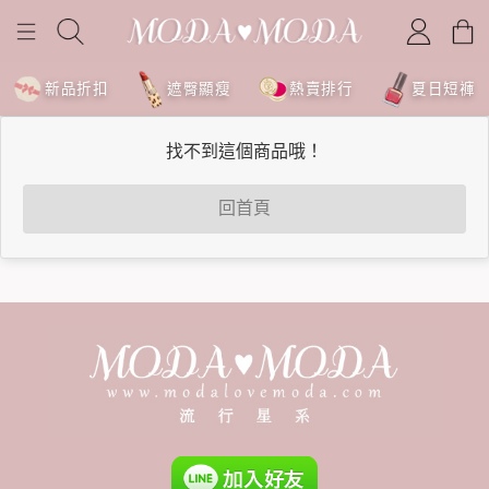
新品折扣
遮臀顯瘦
熱賣排行
夏日短褲
找不到這個商品哦！
回首頁