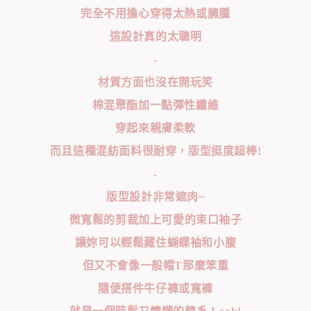
完全不用擔心穿得太熱或臃腫
這設計真的太聰明
-
材質方面也沒在開玩笑
棉混聚酯加一點彈性纖維
穿起來親膚柔軟
而且這種混紡面料很耐穿，版型挺度超棒!
-
版型設計非常遮肉~
微寬鬆的剪裁加上可愛的束口袖子
讓妳可以輕鬆藏住蝴蝶袖和小腹
但又不會像一般帽T那麼笨重
隨便搭件牛仔褲或寬褲