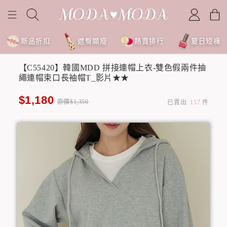
新品折扣
遮臀顯瘦
熱賣排行
夏日短褲
【C55420】韓國MDD 拼接連帽上衣-雙色假兩件抽
繩連帽束口長袖帽T_影片★★
$1,180
原價$1,350
已賣出:
157
件