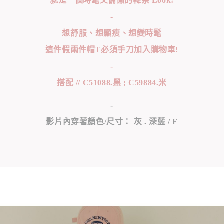
就是一個時髦又慵懶的韓系 Look!
-
想舒服、想顯瘦、想變時髦
這件假兩件帽T必須手刀加入購物車!
-
搭配 // C51088.黑 ; C59884.米
-
影片內穿著顏色/尺寸： 灰 . 深藍 / F