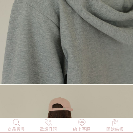
商品搜尋
NEW
電話訂購
店長精選
線上客服
TOP100
開始結帳
小編穿搭