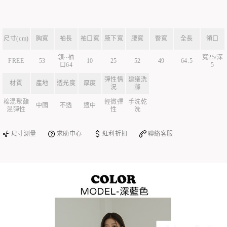
尺寸(cm)
胸寬
袖長
袖口寬
腋下寬
腰寬
臀寬
全長
領口
領~袖
寬25/深
FREE
53
10
25
52
49
64.5
口64
5
彈性情
建議洗
材質
產地
透光度
厚度
況
滌
棉混聚酯
輕微彈
手洗乾
中國
不透
適中
混彈性
性
洗
尺寸測量
求助中心
紅利折扣
聯絡客服