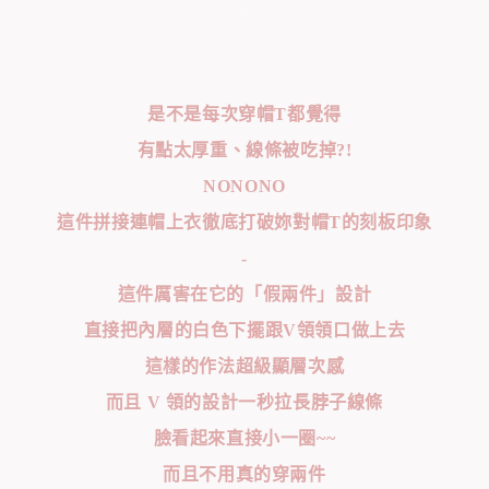
是不是每次穿帽T都覺得
有點太厚重、線條被吃掉?!
NONONO
這件拼接連帽上衣徹底打破妳對帽T的刻板印象
-
這件厲害在它的「假兩件」設計
直接把內層的白色下擺跟V領領口做上去
這樣的作法超級顯層次感
而且 V 領的設計一秒拉長脖子線條
臉看起來直接小一圈~~
而且不用真的穿兩件