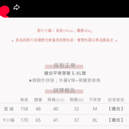
影片小編 // 身高158cm ; 體重48kg
▲ 商品因影片拍攝燈光會偏亮或微色差，實際色請以單品圖為主 ▲