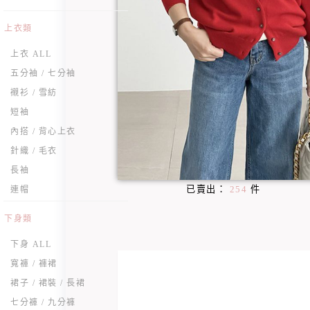
上衣類
上衣 ALL
五分袖 / 七分袖
襯衫 / 雪紡
短袖
內搭 / 背心上衣
針織 / 毛衣
長袖
已賣出：
254
件
連帽
下身類
下身 ALL
寬褲 / 褲裙
裙子 / 裙裝 / 長裙
七分褲 / 九分褲