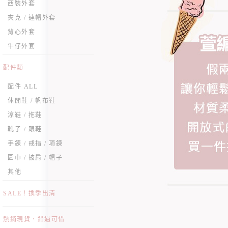
西裝外套
夾克 / 連帽外套
背心外套
牛仔外套
配件類
配件 ALL
休閒鞋 / 帆布鞋
涼鞋 / 拖鞋
靴子 / 跟鞋
手鍊 / 戒指 / 項鍊
圍巾 / 披肩 / 帽子
其他
SALE！換季出清
熱銷現貨．錯過可惜