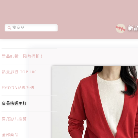
新
新品88折．限時折扣！
熱賣排行 TOP 100
#MODA品牌系列
店長精選主打
穿搭影片推薦
全部商品