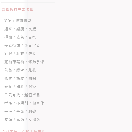
當季流行元素版型
V領 / 修飾臉型
遮臀 / 顯瘦 / 長版
極簡 / 素色 / 百搭
美式街頭 / 英文字母
針織 / 毛衣 / 羅紋
寬袖荷葉袖 / 修飾手臂
蕾絲 / 縷空 / 雕花
條紋 / 格紋 / 圓點
碎花 / 印花 / 渲染
千元有找 / 超值單品
拼接 / 不規則 / 假兩件
牛仔 / 丹寧 / 刷破
立領 / 高領 / 反摺領