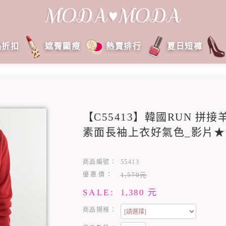
品折扣
遮臀顯瘦
熱賣排行
夏日短褲
【C55413】韓國RUN 拼
素面長袖上衣好氣色_影片★
商品編號：
55413
優惠價：
1,570元
SALE:
1,380
元
商品規格：