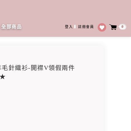
全部商品
0
登入
▍
註冊會員
接羊毛針織衫-開襟V領假兩件
★