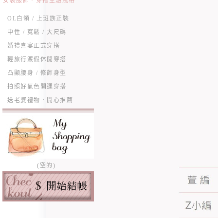
女裝服飾．穿搭主題風格
OL白領 / 上班族正裝
中性 / 寬鬆 / 大尺碼
婚禮喜宴正式穿搭
輕旅行渡假休閒穿搭
凸顯腰身 / 修飾身型
拍照好氣色開運穿搭
送老婆禮物．開心推薦
(空的)