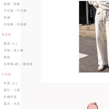
短褲 / 短裙
牛仔褲 / 牛仔裙
長褲
內搭褲 / 內搭裙
連身類
連身 ALL
洋裝 / 背心裙
套裝
吊帶褲(裙) / 連身褲
外套類
外套 ALL
罩衫 / 斗篷
針織外套
風衣 / 大衣