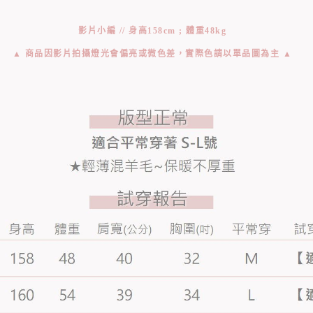
影片小編 // 身高158cm ; 體重48kg
▲ 商品因影片拍攝燈光會偏亮或微色差，實際色請以單品圖為主 ▲