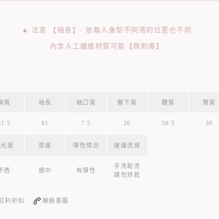
▲ 注意 【袖長】- 依每人身型不同落的位置也不同
內含人工纖維材質可能【微刺膚】
胸寬
袖長
袖口寬
腋下寬
腰寬
臀寬
51.5
61
7.5
20
50.5
39
透光度
厚度
彈性情況
建議洗滌
手洗乾洗
不透
適中
有彈性
請勿烘乾
紅利折扣
聯絡客服