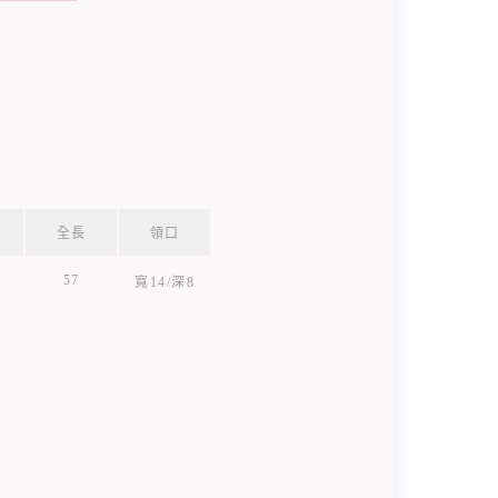
全長
領口
57
寬14/深8