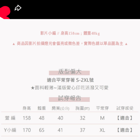
影片小編 // 身高158cm ; 體重48kg
▲ 商品因影片拍攝燈光會偏亮或微色差，實際色請以單品圖為主 ▲