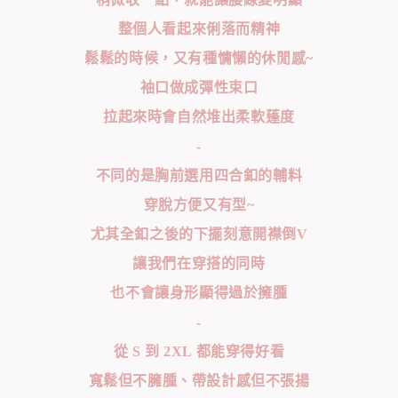
整個人看起來俐落而精神
鬆鬆的時候，又有種慵懶的休閒感~
袖口做成彈性束口
拉起來時會自然堆出柔軟蓬度
-
不同的是胸前選用四合釦的輔料
穿脫方便又有型~
尤其全釦之後的下擺刻意開襟倒V
讓我們在穿搭的同時
也不會讓身形顯得過於擁腫
-
從 S 到 2XL 都能穿得好看
寬鬆但不臃腫、帶設計感但不張揚