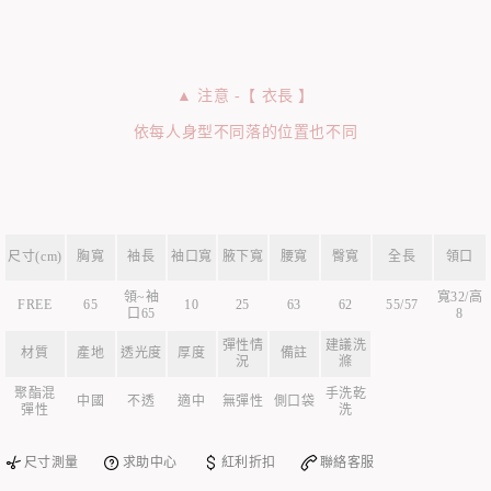
▲ 注意 -【 衣長 】
依每人身型不同落的位置也不同
尺寸(cm)
胸寬
袖長
袖口寬
腋下寬
腰寬
臀寬
全長
領口
領~袖
寬32/高
FREE
65
10
25
63
62
55/57
口65
8
彈性情
建議洗
材質
產地
透光度
厚度
備註
況
滌
聚酯混
手洗乾
中國
不透
適中
無彈性
側口袋
彈性
洗
尺寸測量
求助中心
紅利折扣
聯絡客服