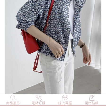
商品搜尋
NEW
電話訂購
店長精選
線上客服
TOP100
開始結帳
小編穿搭