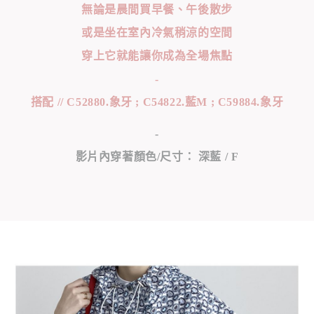
無論是晨間買早餐、午後散步
或是坐在室內冷氣稍涼的空間
穿上它就能讓你成為全場焦點
-
搭配 // C52880.象牙 ; C54822.藍M ; C59884.象牙
-
影片內穿著顏色/尺寸： 深藍 / F