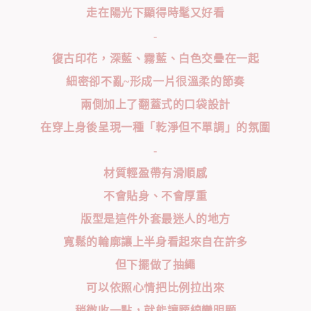
走在陽光下顯得時髦又好看
-
復古印花，深藍、霧藍、白色交疊在一起
細密卻不亂~形成一片很溫柔的節奏
兩側加上了翻蓋式的口袋設計
在穿上身後呈現一種「乾淨但不單調」的氛圍
-
材質輕盈帶有滑順感
不會貼身、不會厚重
版型是這件外套最迷人的地方
寬鬆的輪廓讓上半身看起來自在許多
但下擺做了抽繩
可以依照心情把比例拉出來
稍微收一點，就能讓腰線變明顯