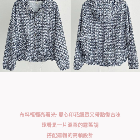
布料輕輕亮著光~愛心印花細緻又帶點復古味
遠看是一片溫柔的霧藍調
搭配連帽的高領設計