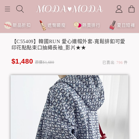
新品折扣
遮臀顯瘦
熱賣排行
夏日短褲
【C55409】韓國RUN 愛心連帽外套-寬鬆排釦可愛
印花點點束口抽繩長袖_影片★★
$1,480
原價$1,680
已賣出:
796
件