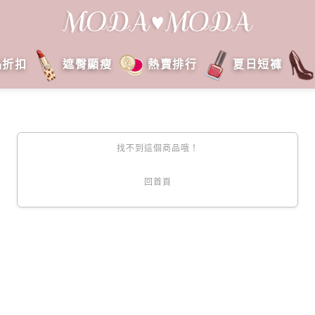
品折扣
遮臀顯瘦
熱賣排行
夏日短褲
找不到這個商品哦！
回首頁