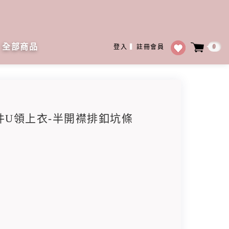
全部商品
0
登入
▍
註冊會員
兩件U領上衣-半開襟排釦坑條