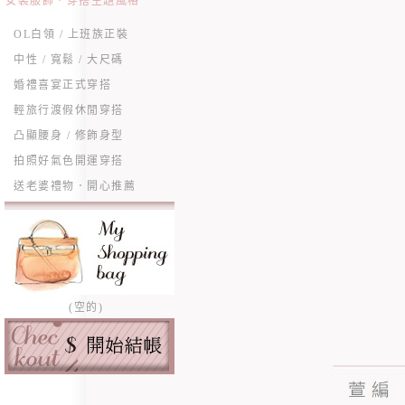
女裝服飾．穿搭主題風格
OL白領 / 上班族正裝
中性 / 寬鬆 / 大尺碼
婚禮喜宴正式穿搭
輕旅行渡假休閒穿搭
凸顯腰身 / 修飾身型
拍照好氣色開運穿搭
送老婆禮物．開心推薦
(空的)