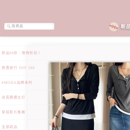
新
新品88折．限時折扣！
熱賣排行 TOP 100
#MODA品牌系列
店長精選主打
穿搭影片推薦
全部商品