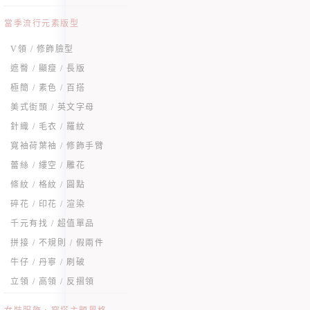
當季流行元素版型
V領 / 修飾臉型
遮臀 / 顯瘦 / 長版
極簡 / 素色 / 百搭
美式街頭 / 英文字母
針織 / 毛衣 / 羅紋
寬袖荷葉袖 / 修飾手臂
蕾絲 / 縷空 / 雕花
條紋 / 格紋 / 圓點
碎花 / 印花 / 渲染
千元有找 / 超值單品
拼接 / 不規則 / 假兩件
牛仔 / 丹寧 / 刷破
立領 / 高領 / 反摺領