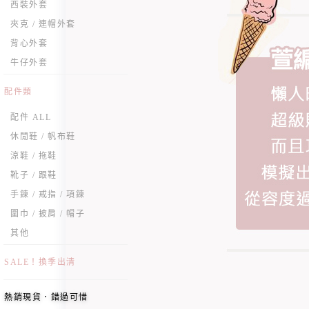
西裝外套
夾克 / 連帽外套
背心外套
牛仔外套
配件類
配件 ALL
休閒鞋 / 帆布鞋
涼鞋 / 拖鞋
靴子 / 跟鞋
手鍊 / 戒指 / 項鍊
圍巾 / 披肩 / 帽子
其他
SALE！換季出清
熱銷現貨．錯過可惜