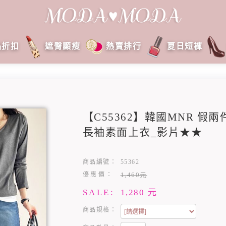
品折扣
遮臀顯瘦
熱賣排行
夏日短褲
【C55362】韓國MNR 假
長袖素面上衣_影片★★
商品編號：
55362
優惠價：
1,460元
SALE:
1,280
元
商品規格：