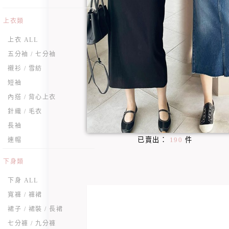
上衣類
上衣 ALL
五分袖 / 七分袖
襯衫 / 雪紡
短袖
內搭 / 背心上衣
針織 / 毛衣
長袖
已賣出：
190
件
連帽
下身類
下身 ALL
寬褲 / 褲裙
裙子 / 裙裝 / 長裙
七分褲 / 九分褲