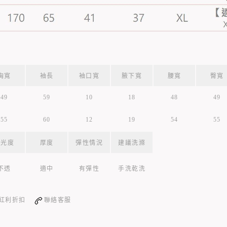
胸寬
袖長
袖口寬
腋下寬
腰寬
臀寬
49
59
10
18
48
49
55
60
12
19
54
55
透光度
厚度
彈性情況
建議洗滌
不透
適中
有彈性
手洗乾洗
紅利折扣
聯絡客服