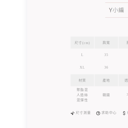
尺寸(cm)
肩寬
L
35
XL
36
材質
產地
聚酯混
人造絲
韓國
混彈性
尺寸測量
求助中心