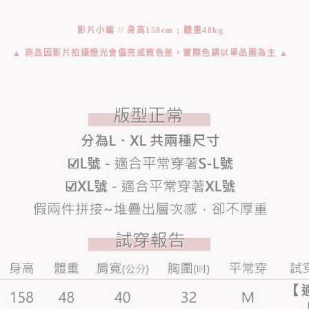
影片小編 // 身高158cm ; 體重48kg
▲ 商品因影片拍攝燈光會偏亮或微色差，實際色請以單品圖為主 ▲