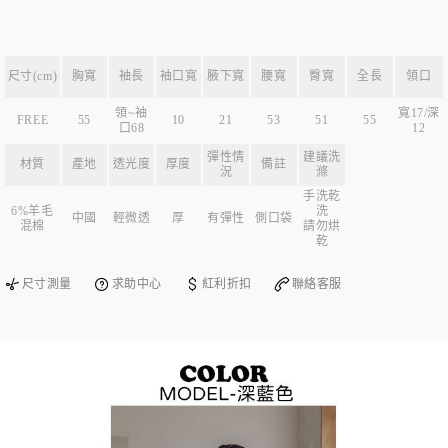
尺寸(cm)
胸寬
袖長
袖口寬
腋下寬
腰寬
臀寬
全長
領口
領~袖
寬17/深
FREE
55
10
21
53
51
55
口68
12
彈性情
建議洗
材質
產地
透光度
厚度
備註
況
滌
手洗乾
6%羊毛
洗
中國
輕微透
厚
有彈性
側口袋
混棉
請勿烘
乾
尺寸測量
求助中心
紅利折扣
聯絡客服