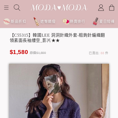
新品折扣
遮臀顯瘦
熱賣排行
夏日短褲
【C55315】韓國LEE 洞洞針織外套-粗鉤針編織翻
領素面長袖縷空_影片★★
$1,580
原價$1,800
已賣出:
88
件