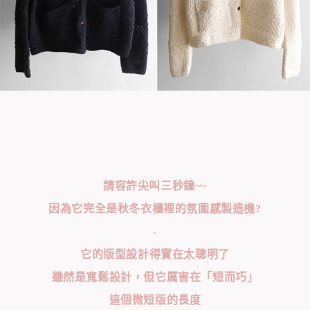
請容許尖叫三秒鐘~~
因為它完全是秋冬衣櫃裡的氛圍感製造機?
-
它的版型設計得實在太聰明了
雖然是寬鬆設計，但它厲害在「短而巧」
這個微短版的長度