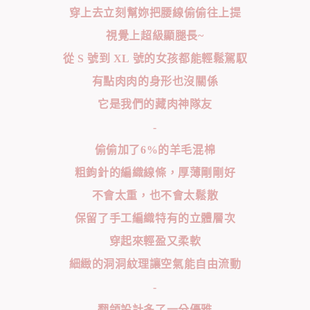
穿上去立刻幫妳把腰線偷偷往上提
視覺上超級顯腿長~
從 S 號到 XL 號的女孩都能輕鬆駕馭
有點肉肉的身形也沒關係
它是我們的藏肉神隊友
-
偷偷加了6%的羊毛混棉
粗鉤針的編織線條，厚薄剛剛好
不會太重，也不會太鬆散
保留了手工編織特有的立體層次
穿起來輕盈又柔軟
細緻的洞洞紋理讓空氣能自由流動
-
翻領設計多了一分優雅