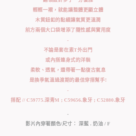
輕輕一褶，就能讓整體更顯立體
木質鈕釦的點綴讓氣質更溫潤
前方兩個大口袋增添了隨性感與實用度
-
不論是套在素T外出門
或內搭連身式的洋裝
柔軟、透氣，還帶著一點復古氣息
是換季氣溫過渡期的最佳穿搭幫手!
-
搭配 // C59775.深青M ; C59656.象牙 ; C52880.象牙
-
影片內穿著顏色/尺寸： 深藍 . 奶油 / F