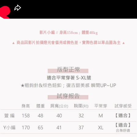
影片小編 // 身高158cm ; 體重48kg
▲ 商品因影片拍攝燈光會偏亮或微色差，實際色請以單品圖為主 ▲