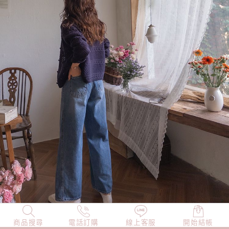
商品搜尋
NEW
電話訂購
店長精選
線上客服
TOP100
開始結帳
小編穿搭