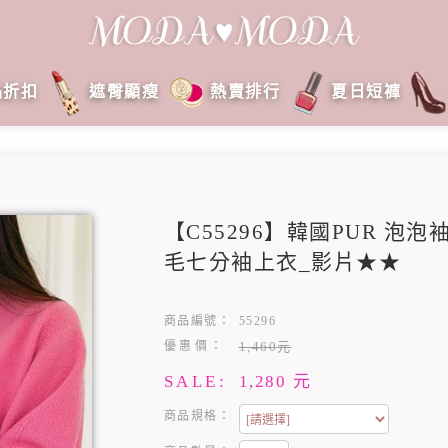
品折扣
遮臀顯瘦
熱賣排行
夏日短褲
【C55296】韓國PUR 泡
毛七分袖上衣_影片★★
商品編號：
55296
優惠價：
1,460元
SALE:
1,280
元
商品規格：