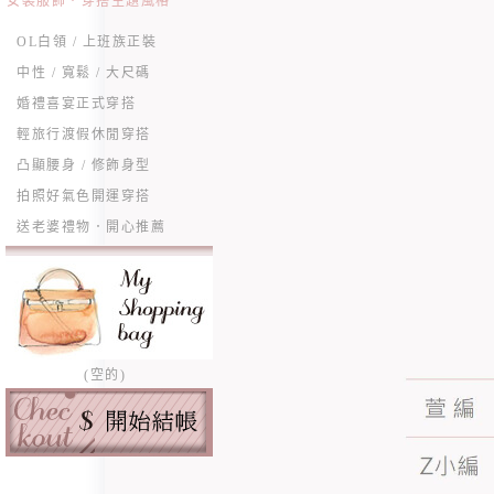
女裝服飾．穿搭主題風格
OL白領 / 上班族正裝
中性 / 寬鬆 / 大尺碼
婚禮喜宴正式穿搭
輕旅行渡假休閒穿搭
凸顯腰身 / 修飾身型
拍照好氣色開運穿搭
送老婆禮物．開心推薦
(空的)