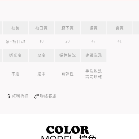
袖長
袖口寬
腋下寬
腰寬
臀寬
10
20
47
41
領~袖口45
透光度
厚度
彈性情況
建議洗滌
手洗乾洗
不透
適中
有彈性
請勿烘乾
心
紅利折扣
聯絡客服