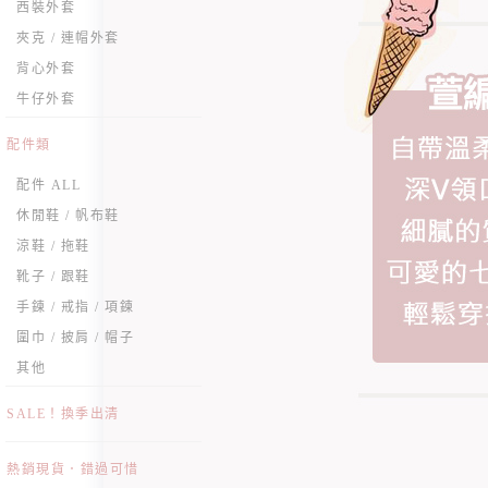
西裝外套
夾克 / 連帽外套
背心外套
牛仔外套
配件類
配件 ALL
休閒鞋 / 帆布鞋
涼鞋 / 拖鞋
靴子 / 跟鞋
手鍊 / 戒指 / 項鍊
圍巾 / 披肩 / 帽子
其他
SALE！換季出清
熱銷現貨．錯過可惜