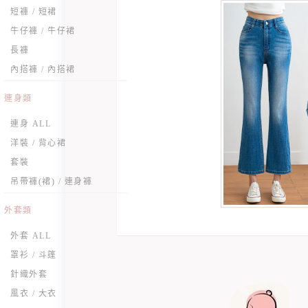
短褲 / 短裙
牛仔褲 / 牛仔裙
長褲
內搭褲 / 內搭裙
連身類
連身 ALL
洋裝 / 背心裙
套裝
吊帶褲(裙) / 連身褲
外套類
外套 ALL
罩衫 / 斗篷
針織外套
風衣 / 大衣