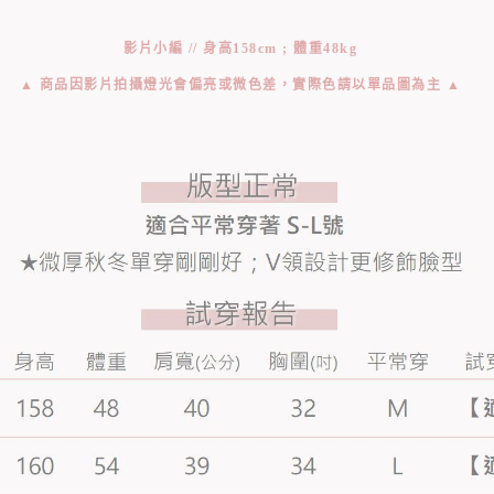
影片小編 // 身高158cm ; 體重48kg
▲ 商品因影片拍攝燈光會偏亮或微色差，實際色請以單品圖為主 ▲