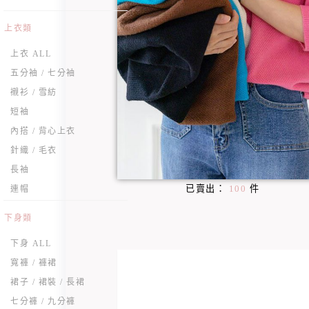
上衣類
上衣 ALL
五分袖 / 七分袖
襯衫 / 雪紡
短袖
內搭 / 背心上衣
針織 / 毛衣
長袖
已賣出：
100
件
連帽
下身類
下身 ALL
寬褲 / 褲裙
裙子 / 裙裝 / 長裙
七分褲 / 九分褲