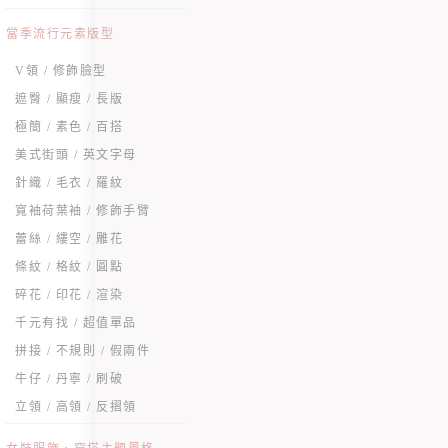
當季流行元素版型
V領 / 修飾臉型
遮臀 / 顯瘦 / 長版
極簡 / 素色 / 百搭
美式街頭 / 英文字母
針織 / 毛衣 / 羅紋
寬袖荷葉袖 / 修飾手臂
蕾絲 / 縷空 / 雕花
條紋 / 格紋 / 圓點
碎花 / 印花 / 渲染
千元有找 / 超值單品
拼接 / 不規則 / 假兩件
牛仔 / 丹寧 / 刷破
立領 / 高領 / 反摺領