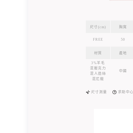
尺寸(cm)
胸寬
FREE
50
材質
產地
3%羊毛
混壓克力
中國
混人造絲
混尼龍
尺寸測量
求助中