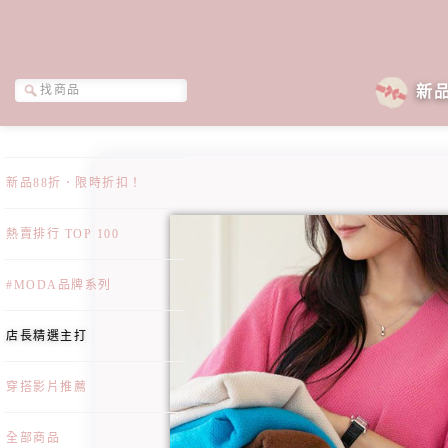
新
新品88折．限時折扣！
熱賣排行 TOP 100
#MODA品牌系列
店長精選主打
穿搭影片推薦
全部商品