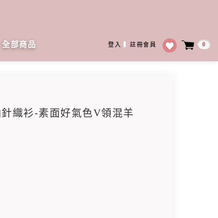
全部商品
0
登入
▍
註冊會員
泡袖針織衫-素面好氣色V領混羊