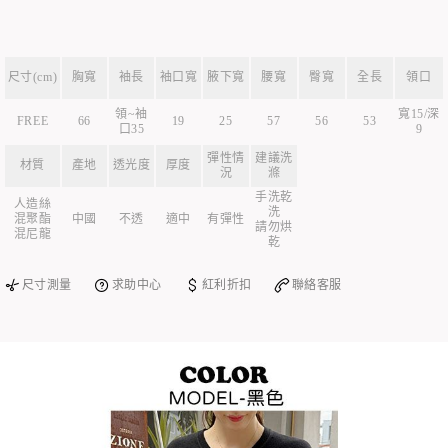
尺寸(cm)
胸寬
袖長
袖口寬
腋下寬
腰寬
臀寬
全長
領口
領~袖
寬15/深
FREE
66
19
25
57
56
53
口35
9
彈性情
建議洗
材質
產地
透光度
厚度
況
滌
手洗乾
人造絲
洗
混聚酯
中國
不透
適中
有彈性
請勿烘
混尼龍
乾
尺寸測量
求助中心
紅利折扣
聯絡客服