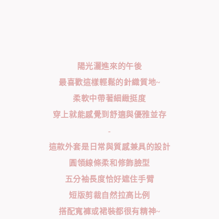
陽光灑進來的午後
最喜歡這樣輕鬆的針織質地~
柔軟中帶著細緻挺度
穿上就能感覺到舒適與優雅並存
-
這款外套是日常與質感兼具的設計
圓領線條柔和修飾臉型
五分袖長度恰好遮住手臂
短版剪裁自然拉高比例
搭配寬褲或裙裝都很有精神~