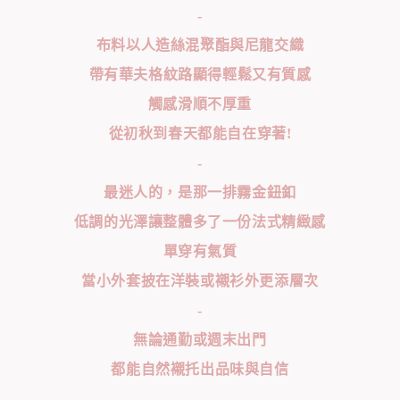
-
布料以人造絲混聚酯與尼龍交織
帶有華夫格紋路顯得輕鬆又有質感
觸感滑順不厚重
從初秋到春天都能自在穿著!
-
最迷人的，是那一排霧金鈕釦
低調的光澤讓整體多了一份法式精緻感
單穿有氣質
當小外套披在洋裝或襯衫外更添層次
-
無論通勤或週末出門
都能自然襯托出品味與自信
-