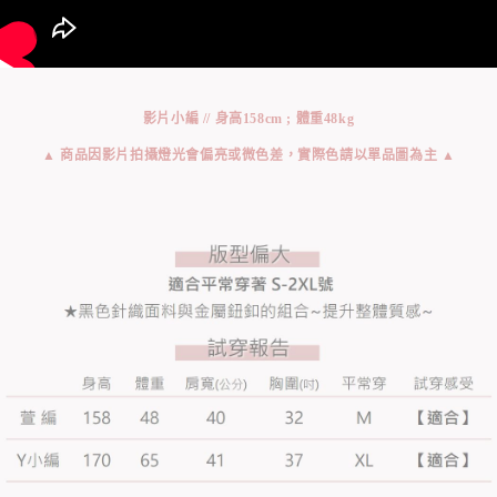
影片小編 // 身高158cm ; 體重48kg
▲ 商品因影片拍攝燈光會偏亮或微色差，實際色請以單品圖為主 ▲