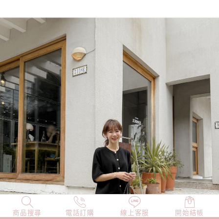
商品搜尋
NEW
電話訂購
店長精選
線上客服
TOP100
開始結帳
小編穿搭