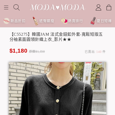
新品折扣
遮臀顯瘦
熱賣排行
夏日短褲
【C55275】韓國JAM 法式金鈕釦外套-寬鬆短版五
分袖素面圓領針織上衣_影片★★
$1,180
原價$1,350
已賣出:
140
件