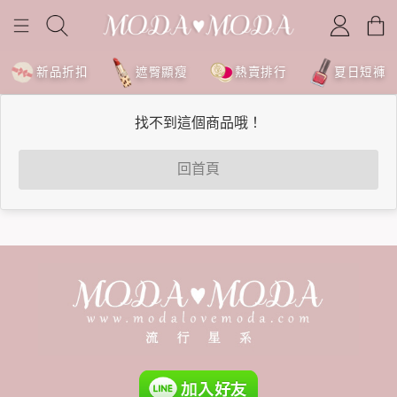
新品折扣
遮臀顯瘦
熱賣排行
夏日短褲
找不到這個商品哦！
回首頁