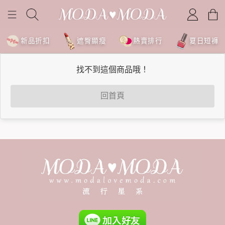
新品折扣
遮臀顯瘦
熱賣排行
夏日短褲
找不到這個商品哦！
回首頁