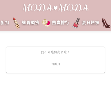
品折扣
遮臀顯瘦
熱賣排行
夏日短褲
找不到這個商品哦！
回首頁