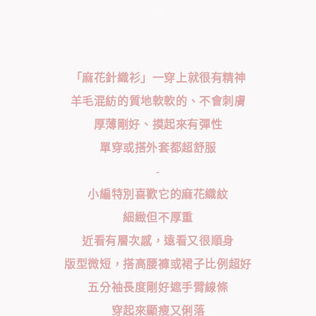
「麻花針織衫」一穿上就很有精神
羊毛混紡的質地軟軟的、不會刺膚
厚薄剛好、摸起來有彈性
單穿或搭外套都超舒服
-
小編特別喜歡它的麻花織紋
細緻但不厚重
近看有層次感，遠看又很順身
版型微短，搭高腰褲或裙子比例超好
五分袖長度剛好遮手臂線條
穿起來顯瘦又俐落