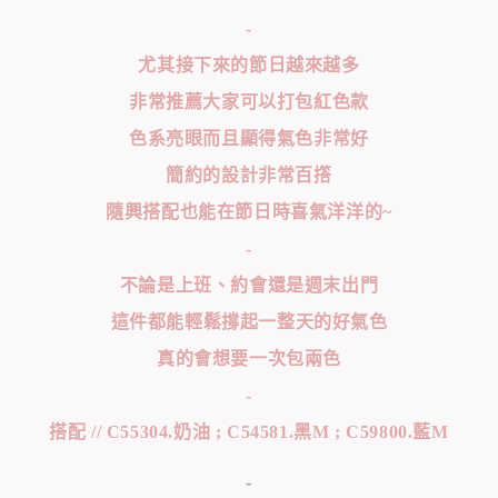
-
尤其接下來的節日越來越多
非常推薦大家可以打包紅色款
色系亮眼而且顯得氣色非常好
簡約的設計非常百撘
隨興搭配也能在節日時喜氣洋洋的~
-
不論是上班、約會還是週末出門
這件都能輕鬆撐起一整天的好氣色
真的會想要一次包兩色
-
搭配 // C55304.奶油 ; C54581.黑M ; C59800.藍M
-