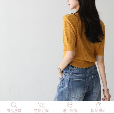
商品搜尋
NEW
電話訂購
店長精選
線上客服
TOP100
開始結帳
小編穿搭