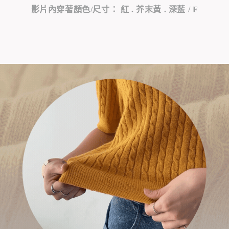
影片內穿著顏色/尺寸： 紅 . 芥末黃 . 深藍 / F