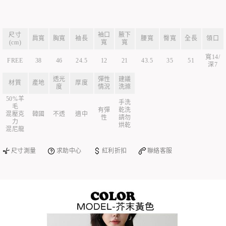
尺寸
袖口
腋下
肩寬
胸寬
袖長
腰寬
臀寬
全長
領口
(cm)
寬
寬
寬14/
FREE
38
46
24.5
12
21
43.5
35
51
深7
透光
彈性
建議
材質
產地
厚度
度
情況
洗滌
50%羊
手洗
毛
有彈
乾洗
混壓克
韓國
不透
適中
性
請勿
力
烘乾
混尼龍
尺寸測量
求助中心
紅利折扣
聯絡客服