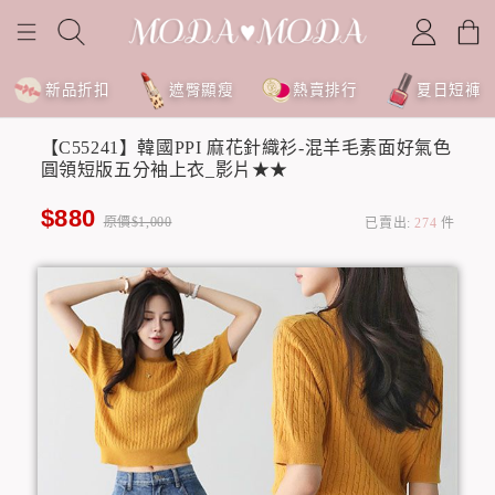
新品折扣
遮臀顯瘦
熱賣排行
夏日短褲
【C55241】韓國PPI 麻花針織衫-混羊毛素面好氣色
圓領短版五分袖上衣_影片★★
$880
原價$1,000
已賣出:
274
件