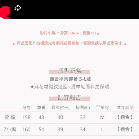
影片小編 // 身高158cm ; 體重48kg
▲ 商品因影片拍攝燈光會偏亮或微色差，實際色請以單品圖為主 ▲