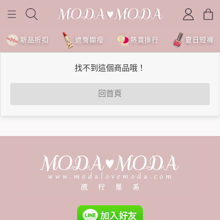
新品折扣
遮臀顯瘦
熱賣排行
夏日短褲
找不到這個商品哦！
回首頁