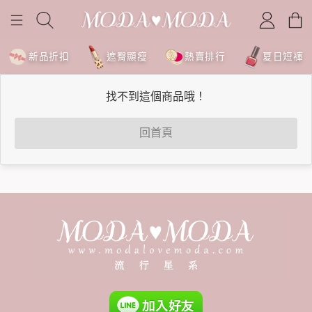
新品折扣
遮臀顯瘦
熱賣排行
夏日短褲
找不到這個商品哦！
回首頁