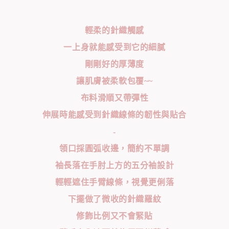
輕柔的針織觸感
一上身就能感受到它的細膩
剛剛好的厚薄度
讓肌膚被柔軟包覆~~
布料滑順又帶彈性
伸展時能感受到針織線條的韌性與貼合
-
領口採圓弧收邊，簡約不單調
袖長落在手肘上方的五分袖設計
輕輕遮住手臂線條，視覺更俐落
下擺做了微收的針織羅紋
修飾比例又不會緊貼