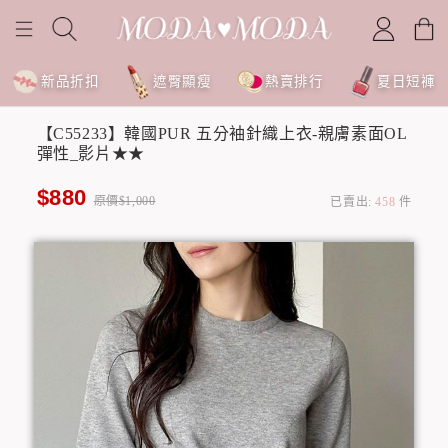
新品折扣
遮臀顯瘦
熱賣排行
夏日短褲
【C55233】韓國PUR 五分袖針織上衣-親膚素面OL
彈性_影片★★
$880
原價$1,000
已賣出:
458
件