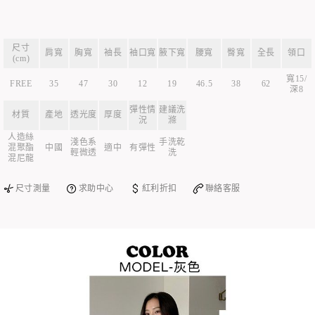
尺寸
肩寬
胸寬
袖長
袖口寬
腋下寬
腰寬
臀寬
全長
領口
(cm)
寬15/
FREE
35
47
30
12
19
46.5
38
62
深8
彈性情
建議洗
材質
產地
透光度
厚度
況
滌
人造絲
淺色系
手洗乾
混聚酯
中國
適中
有彈性
輕微透
洗
混尼龍
尺寸測量
求助中心
紅利折扣
聯絡客服