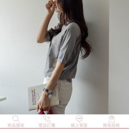
商品搜尋
NEW
電話訂購
店長精選
線上客服
TOP100
開始結帳
小編穿搭