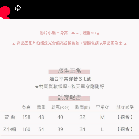
影片小編 // 身高158cm ; 體重48kg
▲ 商品因影片拍攝燈光會偏亮或微色差，實際色請以單品圖為主 ▲