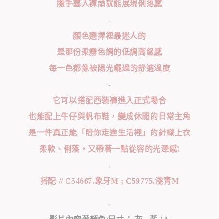
隨手塞入褲頭就能展現俐落感
-
顏色選擇裡最迷人的
是那份柔霧色調的低調高級感
每一色都像被陽光曬過的舒適溫度
-
它可以搭配西裝褲進入正式場合
也能配上牛仔與帆布鞋，變成休閒的日常主角
是一件真正能「陪你走進生活裡」的針織上衣
柔軟、俐落，又帶著一點從容的光澤感!
-
搭配 // C54667.象牙M ; C59775.淺青M
-