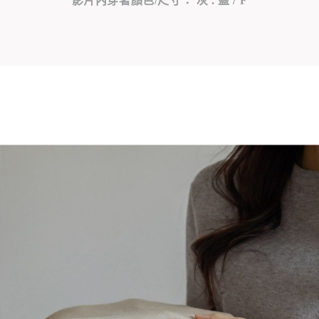
影片內穿著顏色/尺寸： 灰 . 藍 / F