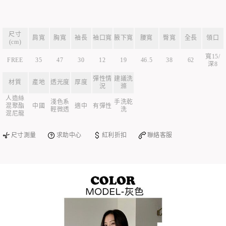
尺寸
肩寬
胸寬
袖長
袖口寬
腋下寬
腰寬
臀寬
全長
領口
(cm)
寬15/
FREE
35
47
30
12
19
46.5
38
62
深8
彈性情
建議洗
材質
產地
透光度
厚度
況
滌
人造絲
淺色系
手洗乾
混聚酯
中國
適中
有彈性
輕微透
洗
混尼龍
尺寸測量
求助中心
紅利折扣
聯絡客服