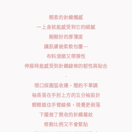
輕柔的針織觸感
一上身就能感受到它的細膩
剛剛好的厚薄度
讓肌膚被柔軟包覆~~
布料滑順又帶彈性
伸展時能感受到針織線條的韌性與貼合
-
領口採圓弧收邊，簡約不單調
袖長落在手肘上方的五分袖設計
輕輕遮住手臂線條，視覺更俐落
下擺做了微收的針織羅紋
修飾比例又不會緊貼