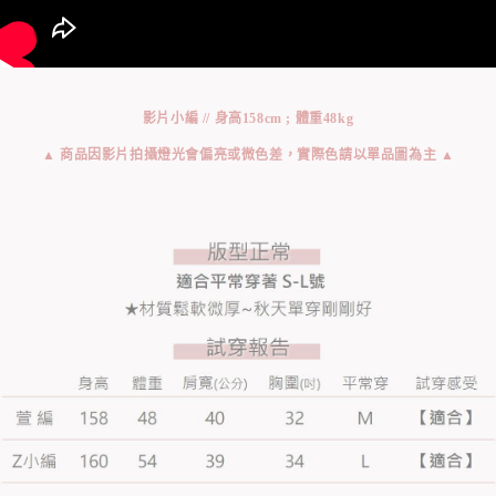
影片小編 // 身高158cm ; 體重48kg
▲ 商品因影片拍攝燈光會偏亮或微色差，實際色請以單品圖為主 ▲