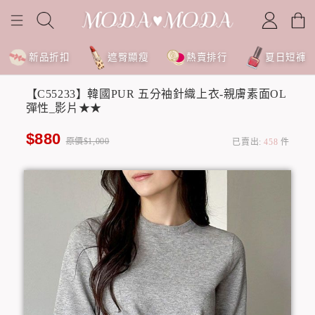
新品折扣
遮臀顯瘦
熱賣排行
夏日短褲
【C55233】韓國PUR 五分袖針織上衣-親膚素面OL
彈性_影片★★
$880
原價$1,000
已賣出:
458
件