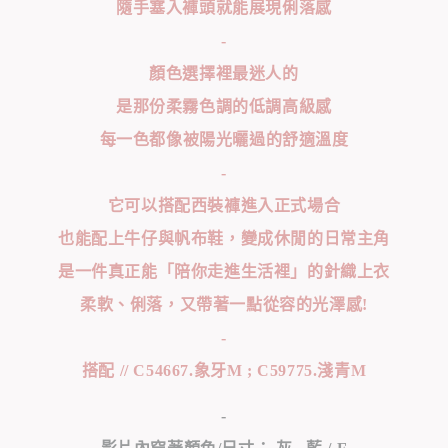
隨手塞入褲頭就能展現俐落感
-
顏色選擇裡最迷人的
是那份柔霧色調的低調高級感
每一色都像被陽光曬過的舒適溫度
-
它可以搭配西裝褲進入正式場合
也能配上牛仔與帆布鞋，變成休閒的日常主角
是一件真正能「陪你走進生活裡」的針織上衣
柔軟、俐落，又帶著一點從容的光澤感!
-
搭配 // C54667.象牙M ; C59775.淺青M
-