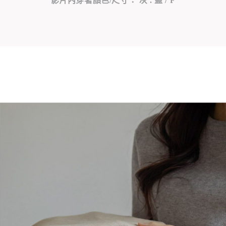
影片內穿著顏色/尺寸： 灰 . 藍 / F