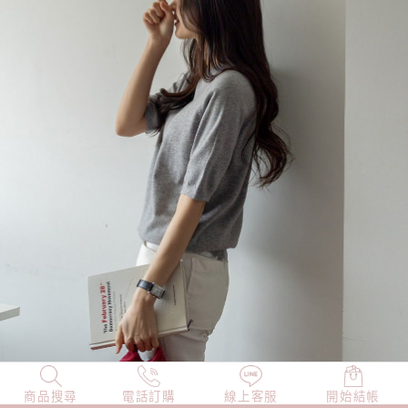
商品搜尋
NEW
電話訂購
店長精選
線上客服
TOP100
開始結帳
小編穿搭