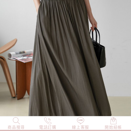
商品搜尋
NEW
電話訂購
店長精選
線上客服
TOP100
開始結帳
小編穿搭