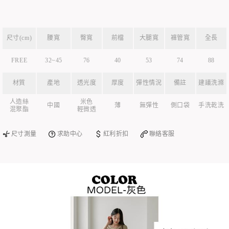
尺寸(cm)
腰寬
臀寬
前檔
大腿寬
褲管寬
全長
FREE
32~45
76
40
53
74
88
材質
產地
透光度
厚度
彈性情況
備註
建議洗滌
人造絲
米色
中國
薄
無彈性
側口袋
手洗乾洗
混聚酯
輕微透
尺寸測量
求助中心
紅利折扣
聯絡客服