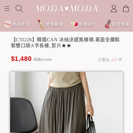
新品折扣
遮臀顯瘦
熱賣排行
夏日短褲
【C55226】韓國CAN 冰絲涼感寬褲裙-素面全腰鬆
緊雙口袋A字長褲_影片★★
$1,480
原價$1,680
已賣出:
489
件