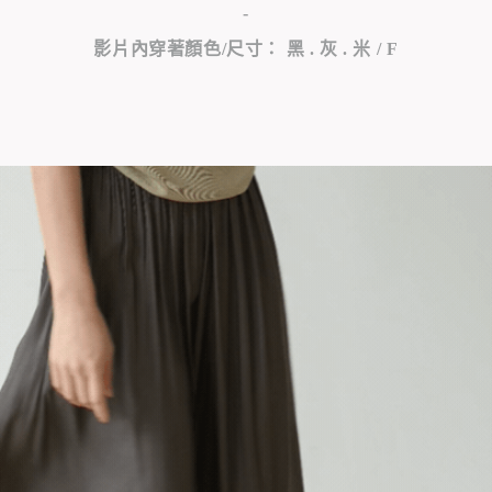
-
影片內穿著顏色/尺寸： 黑 . 灰 . 米 / F