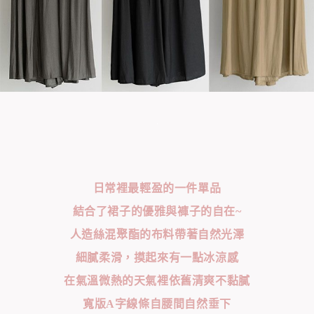
日常裡最輕盈的一件單品
結合了裙子的優雅與褲子的自在~
人造絲混聚酯的布料帶著自然光澤
細膩柔滑，摸起來有一點冰涼感
在氣溫微熱的天氣裡依舊清爽不黏膩
寬版A字線條自腰間自然垂下