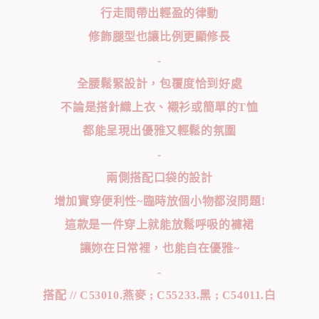
行走間帶出輕盈的律動
修飾腿型也讓比例更顯修長
-
全腰鬆緊設計，包覆度恰到好處
不論是搭針織上衣、襯衫或簡單的T恤
都能呈現出優雅又輕鬆的氛圍
-
兩側搭配口袋的設計
增加實穿便利性~臨時放個小物都沒問題!
這款是一件穿上就能放鬆呼吸的褲裙
讓妳在日常裡，也能自在優雅~
-
搭配 // C53010.燕麥 ; C55233.黑 ; C54011.白