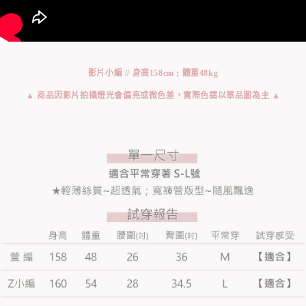
影片小編 // 身高158cm ; 體重48kg
▲ 商品因影片拍攝燈光會偏亮或微色差，實際色請以單品圖為主 ▲