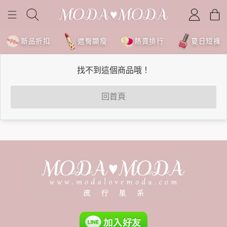
新品折扣
遮臀顯瘦
熱賣排行
夏日短褲
找不到這個商品哦！
回首頁