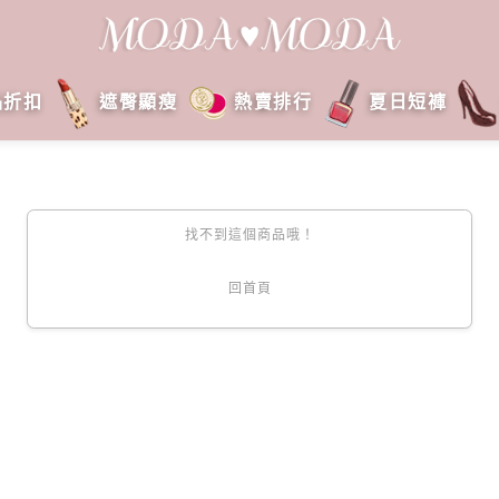
品折扣
遮臀顯瘦
熱賣排行
夏日短褲
找不到這個商品哦！
回首頁