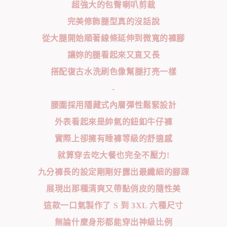
超強大的包臀喇叭剪裁
完美修飾腿型真的沒話說
從大腿開始順著線條延伸到微寬的褲腳
讓妳的腿看起來又直又長
搭配復古水洗刷色像幫腿打亮一樣
-
腰圍採用隱藏式內層彈性鬆緊設計
外表看起來是帥氣的鈕釦牛仔褲
實際上卻擁有睡褲等級的舒適感
就算穿去吃大餐也完全不壓力!
九分褲長的設定剛剛好露出最纖細的腳踝
展現出那種清爽又帶點俏皮的隨性美
這款一口氣製作了 S 到 3XL 六種尺寸
無論什麼身形都能穿出神級比例