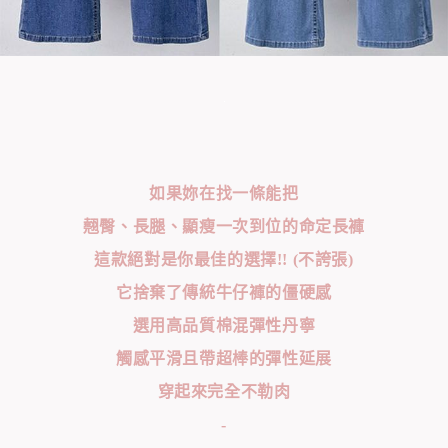
如果妳在找一條能把
翹臀、長腿、顯瘦一次到位的命定長褲
這款絕對是你最佳的選擇!! (不誇張)
它捨棄了傳統牛仔褲的僵硬感
選用高品質棉混彈性丹寧
觸感平滑且帶超棒的彈性延展
穿起來完全不勒肉
-