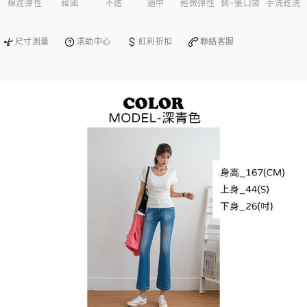
棉混彈性
韓國
不透
適中
輕微彈性
側+後口袋
手洗乾洗
尺寸測量
求助中心
紅利折扣
聯絡客服