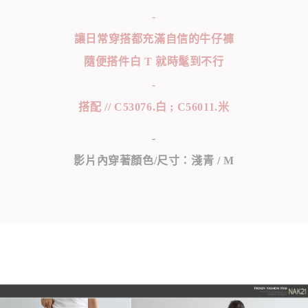
-
讓日常穿搭都充滿自信的牛仔褲
隨便搭件白 T 就時髦到不行
-
搭配 // C53076.白 ; C56011.米
-
影片內穿著顏色/尺寸：淺青 / M