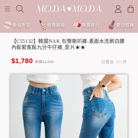
新品折扣
遮臀顯瘦
熱賣排行
夏日短褲
【C55132】韓國NAK 包臀喇叭褲-素面水洗刷白腰
內鬆緊寬鬆九分牛仔褲_影片★★
$1,780
原價$2,030
已賣出:
105
件