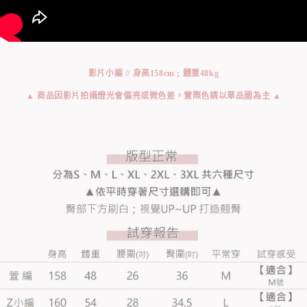
影片小編 // 身高158cm ; 體重48kg
▲ 商品因影片拍攝燈光會偏亮或微色差，實際色請以單品圖為主 ▲