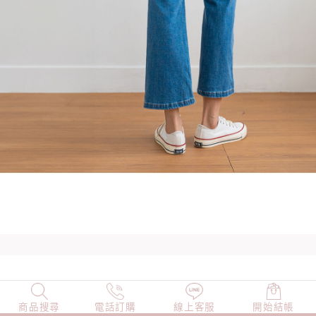
商品搜尋
NEW
電話訂購
店長精選
線上客服
TOP100
開始結帳
小編穿搭