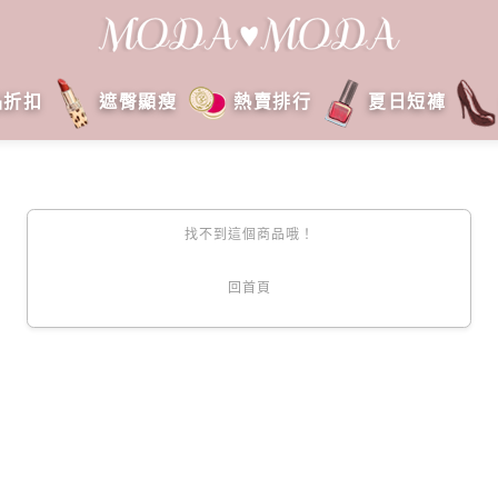
品折扣
遮臀顯瘦
熱賣排行
夏日短褲
找不到這個商品哦！
回首頁