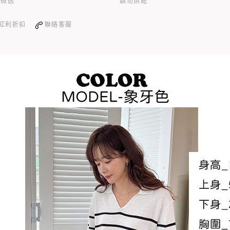
輕微透
請勿烘乾
紅利折扣
聯絡客服