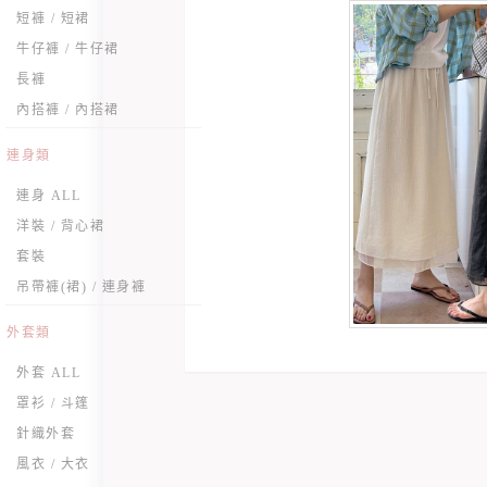
短褲 / 短裙
牛仔褲 / 牛仔裙
長褲
內搭褲 / 內搭裙
連身類
連身 ALL
洋裝 / 背心裙
套裝
吊帶褲(裙) / 連身褲
外套類
外套 ALL
罩衫 / 斗篷
針織外套
風衣 / 大衣