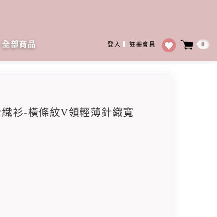
全部商品
0
登入
▍
註冊會員
領針織衫-橫條紋V領輕薄針織寬