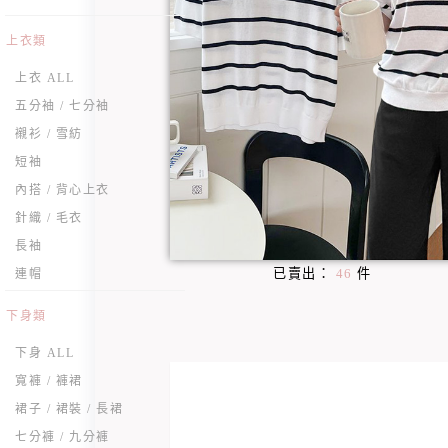
上衣類
上衣 ALL
五分袖 / 七分袖
襯衫 / 雪紡
短袖
內搭 / 背心上衣
針織 / 毛衣
長袖
已賣出：
46
件
連帽
下身類
下身 ALL
寬褲 / 褲裙
裙子 / 裙裝 / 長裙
七分褲 / 九分褲