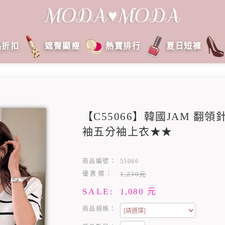
品折扣
遮臀顯瘦
熱賣排行
夏日短褲
【C55066】韓國JAM 翻
袖五分袖上衣★★
商品編號：
55066
優惠價：
1,230元
SALE:
1,080
元
商品規格：