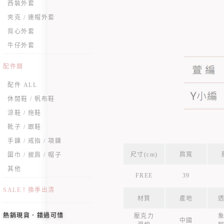
西裝外套
夾克 / 連帽外套
背心外套
牛仔外套
配件類
配件 ALL
休閒鞋 / 帆布鞋
涼鞋 / 拖鞋
靴子 / 跟鞋
手鍊 / 戒指 / 項鍊
尺寸(cm)
肩寬
圍巾 / 披肩 / 帽子
其他
FREE
39
SALE！換季出清
材質
產地
熱銷現貨．錯過可惜
壓克力
中國