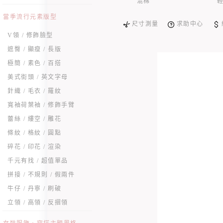
混棉
當季流行元素版型
尺寸測量
求助中心
V領 / 修飾臉型
遮臀 / 顯瘦 / 長版
極簡 / 素色 / 百搭
美式街頭 / 英文字母
針織 / 毛衣 / 羅紋
寬袖荷葉袖 / 修飾手臂
蕾絲 / 縷空 / 雕花
條紋 / 格紋 / 圓點
碎花 / 印花 / 渲染
千元有找 / 超值單品
拼接 / 不規則 / 假兩件
牛仔 / 丹寧 / 刷破
立領 / 高領 / 反摺領