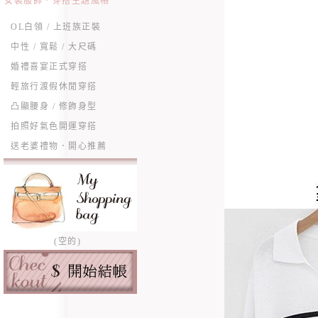
女裝服飾．穿搭主題風格
OL白領 / 上班族正裝
中性 / 寬鬆 / 大尺碼
婚禮喜宴正式穿搭
輕旅行渡假休閒穿搭
凸顯腰身 / 修飾身型
拍照好氣色開運穿搭
送老婆禮物．開心推薦
(空的)