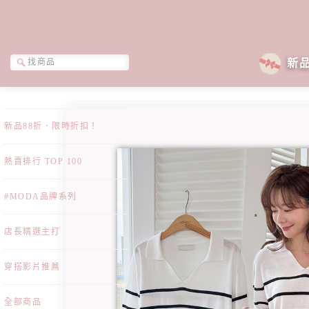
新
新品88折．限時折扣！
熱賣排行 TOP 100
#MODA品牌系列
店長精選主打
穿搭影片推薦
全部商品