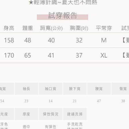
胸寬
袖長
袖口寬
腋下寬
腰寬
臀寬
54
23
14
21
47
38
透光度
厚度
彈性情況
建議洗滌
象牙色
手洗乾洗
適中
有彈性