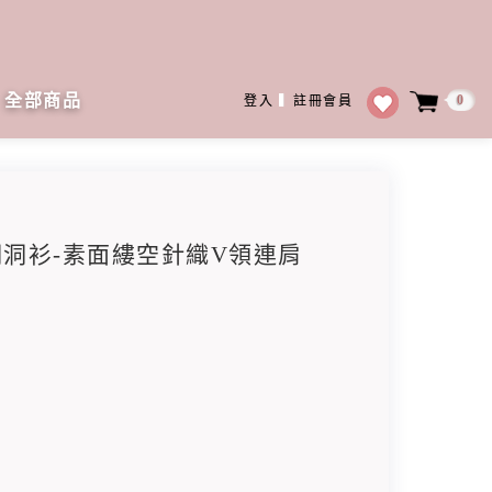
全部商品
0
登入
▍
註冊會員
袖洞洞衫-素面縷空針織V領連肩