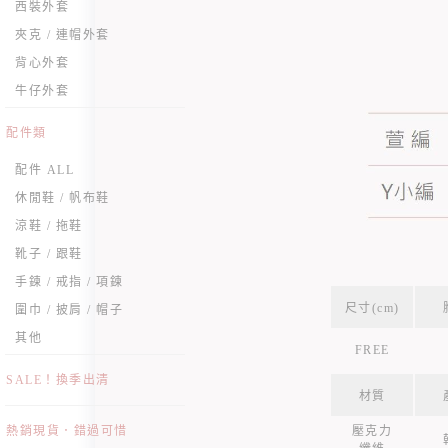
西裝外套
夾克 / 連帽外套
背心外套
牛仔外套
配件類
配件 ALL
休閒鞋 / 帆布鞋
涼鞋 / 拖鞋
靴子 / 跟鞋
手鍊 / 戒指 / 項鍊
尺寸(cm)
圍巾 / 披肩 / 帽子
其他
FREE
SALE！換季出清
材質
壓克力
熱銷現貨．錯過可惜