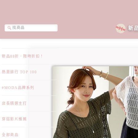
新
新品88折．限時折扣！
熱賣排行 TOP 100
#MODA品牌系列
店長精選主打
穿搭影片推薦
全部商品