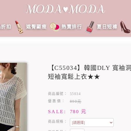
品折扣
遮臀顯瘦
熱賣排行
夏日短褲
【C55034】韓國DLY 寬
短袖寬鬆上衣★★
商品編號：
55034
優惠價：
890元
SALE:
780
元
商品規格：