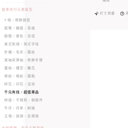
纖維
當季流行元素版型
尺寸測量
V領 / 修飾臉型
遮臀 / 顯瘦 / 長版
極簡 / 素色 / 百搭
美式街頭 / 英文字母
針織 / 毛衣 / 羅紋
寬袖荷葉袖 / 修飾手臂
蕾絲 / 縷空 / 雕花
條紋 / 格紋 / 圓點
碎花 / 印花 / 渲染
千元有找 / 超值單品
拼接 / 不規則 / 假兩件
牛仔 / 丹寧 / 刷破
立領 / 高領 / 反摺領