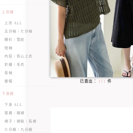
上衣類
上衣 ALL
五分袖 / 七分袖
襯衫 / 雪紡
短袖
內搭 / 背心上衣
針織 / 毛衣
長袖
已賣出：
111
件
連帽
下身類
下身 ALL
寬褲 / 褲裙
裙子 / 裙裝 / 長裙
七分褲 / 九分褲