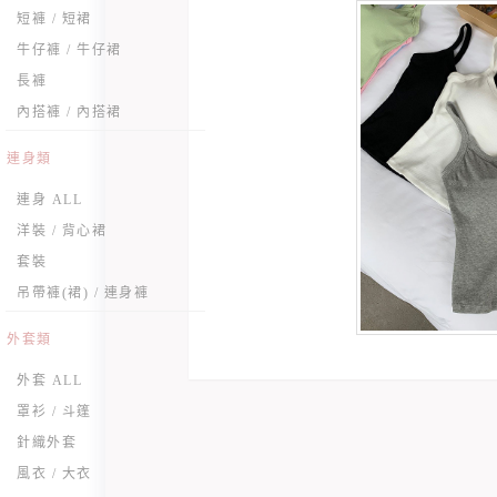
短褲 / 短裙
牛仔褲 / 牛仔裙
長褲
內搭褲 / 內搭裙
連身類
連身 ALL
洋裝 / 背心裙
套裝
吊帶褲(裙) / 連身褲
外套類
外套 ALL
罩衫 / 斗篷
針織外套
風衣 / 大衣