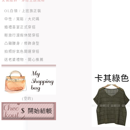
女裝服飾．穿搭主題風格
OL白領 / 上班族正裝
中性 / 寬鬆 / 大尺碼
婚禮喜宴正式穿搭
輕旅行渡假休閒穿搭
凸顯腰身 / 修飾身型
拍照好氣色開運穿搭
送老婆禮物．開心推薦
(空的)