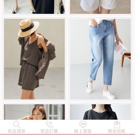
商品搜尋
NEW
電話訂購
店長精選
線上客服
TOP100
開始結帳
小編穿搭