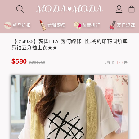
新品折扣
遮臀顯瘦
熱賣排行
夏日短褲
【C54986】韓國DLY 幾何線條T恤-簡約印花圓領連
肩袖五分袖上衣★★
$580
原價$660
已賣出:
180
件