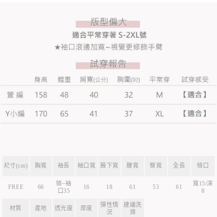
尺寸(cm)
胸寬
袖長
袖口寬
腋下寬
腰寬
臀寬
全長
領口
領~袖
寬15/深
FREE
66
16
18
61
53
61
口35
8
彈性情
建議洗
材質
產地
透光度
厚度
況
滌