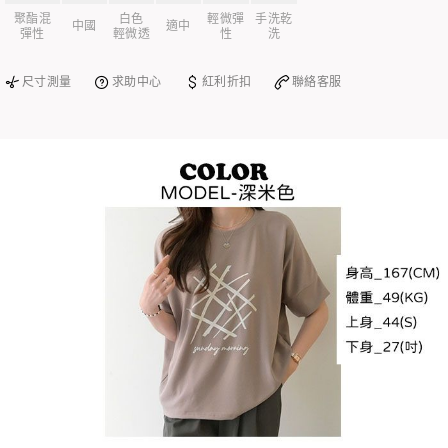
聚酯混
白色
輕微彈
手洗乾
中國
適中
彈性
輕微透
性
洗
尺寸測量
求助中心
紅利折扣
聯絡客服