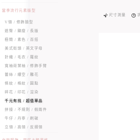
當季流行元素版型
尺寸測量
V領 / 修飾臉型
遮臀 / 顯瘦 / 長版
極簡 / 素色 / 百搭
美式街頭 / 英文字母
針織 / 毛衣 / 羅紋
寬袖荷葉袖 / 修飾手臂
蕾絲 / 縷空 / 雕花
條紋 / 格紋 / 圓點
碎花 / 印花 / 渲染
千元有找 / 超值單品
拼接 / 不規則 / 假兩件
牛仔 / 丹寧 / 刷破
立領 / 高領 / 反摺領