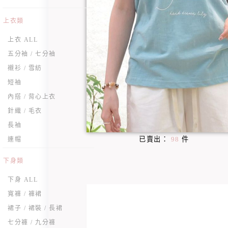
上衣類
上衣 ALL
五分袖 / 七分袖
襯衫 / 雪紡
短袖
內搭 / 背心上衣
針織 / 毛衣
長袖
已賣出：
98
件
連帽
下身類
下身 ALL
寬褲 / 褲裙
裙子 / 裙裝 / 長裙
七分褲 / 九分褲