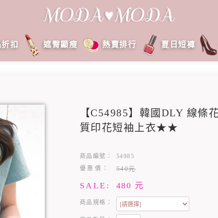
品折扣
遮臀顯瘦
熱賣排行
夏日短褲
【C54985】韓國DLY 線
質印花短袖上衣★★
商品編號：
54985
優惠價：
540元
SALE:
480
元
商品規格：