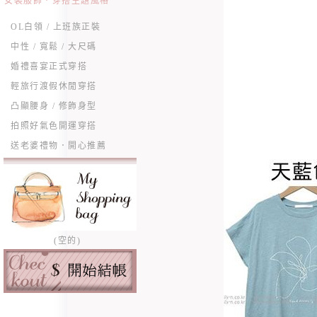
女裝服飾．穿搭主題風格
OL白領 / 上班族正裝
中性 / 寬鬆 / 大尺碼
婚禮喜宴正式穿搭
輕旅行渡假休閒穿搭
凸顯腰身 / 修飾身型
拍照好氣色開運穿搭
送老婆禮物．開心推薦
(空的)