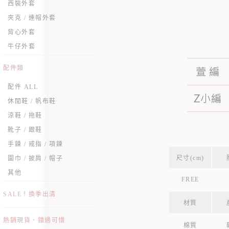
西裝外套
夾克 / 連帽外套
背心外套
牛仔外套
配件類
配件 ALL
休閒鞋 / 帆布鞋
涼鞋 / 拖鞋
靴子 / 跟鞋
手鍊 / 戒指 / 項鍊
尺寸(cm)
圍巾 / 披肩 / 帽子
其他
FREE
SALE！換季出清
材質
熱銷現貨．錯過可惜
棉質