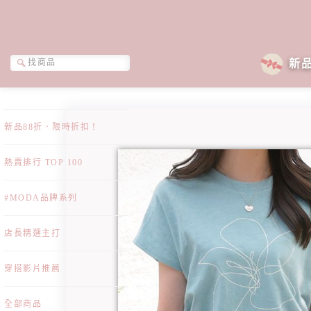
新
新品88折．限時折扣！
熱賣排行 TOP 100
#MODA品牌系列
店長精選主打
穿搭影片推薦
全部商品