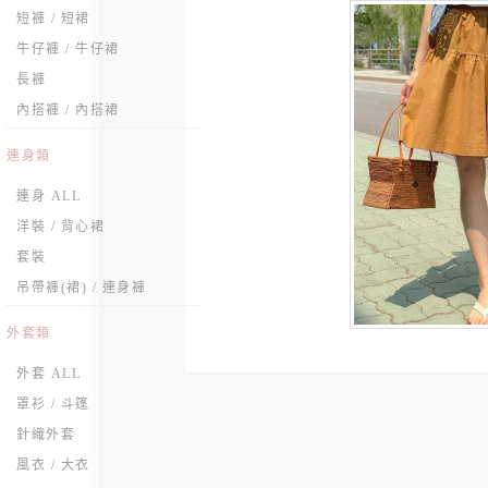
短褲 / 短裙
牛仔褲 / 牛仔裙
長褲
內搭褲 / 內搭裙
連身類
連身 ALL
洋裝 / 背心裙
套裝
吊帶褲(裙) / 連身褲
外套類
外套 ALL
罩衫 / 斗篷
針織外套
風衣 / 大衣