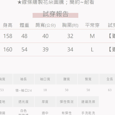
胸寬
袖長
袖口寬
腰寬
臀寬
全長
53
18
50
50
63
領~袖口24
產地
透光度
厚度
彈性情況
建議洗滌
白色
韓國
適中
有彈性
手洗乾洗