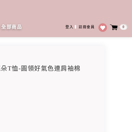
全部商品
0
登入
▍
註冊會員
條花朵T恤-圓領好氣色連肩袖棉