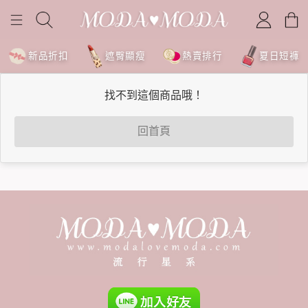
新品折扣
遮臀顯瘦
熱賣排行
夏日短褲
找不到這個商品哦！
回首頁