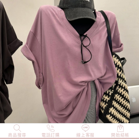
商品搜尋
NEW
電話訂購
店長精選
線上客服
TOP100
開始結帳
小編穿搭