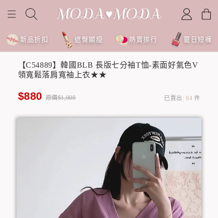
新品折扣
遮臀顯瘦
熱賣排行
夏日短褲
【C54889】韓國BLB 長版七分袖T恤-素面好氣色V
領寬鬆落肩寬袖上衣★★
$880
原價$1,000
已賣出:
64
件