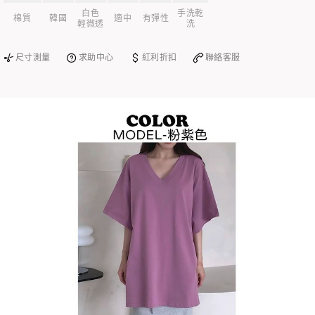
白色
手洗乾
棉質
韓國
適中
有彈性
輕微透
洗
尺寸測量
求助中心
紅利折扣
聯絡客服