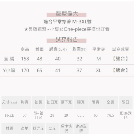
尺寸(cm)
胸寬
袖長
袖口寬
腋下寬
腰寬
臀寬
全長
領口
領~袖
寬18/深
FREE
67
28
29
65.5
66
76.5
口40
16
彈性情
建議洗
材質
產地
透光度
厚度
況
滌