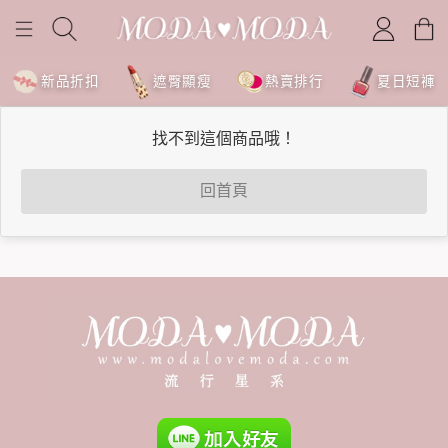
新品折扣
遮臀顯瘦
熱賣排行
夏日短褲
找不到這個商品哦！
回首頁