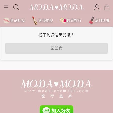
新品折扣
遮臀顯瘦
熱賣排行
夏日短褲
找不到這個商品哦！
回首頁