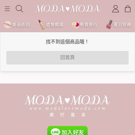
新品折扣
遮臀顯瘦
熱賣排行
夏日短褲
找不到這個商品哦！
回首頁