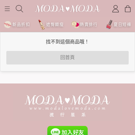
新品折扣
遮臀顯瘦
熱賣排行
夏日短褲
找不到這個商品哦！
回首頁