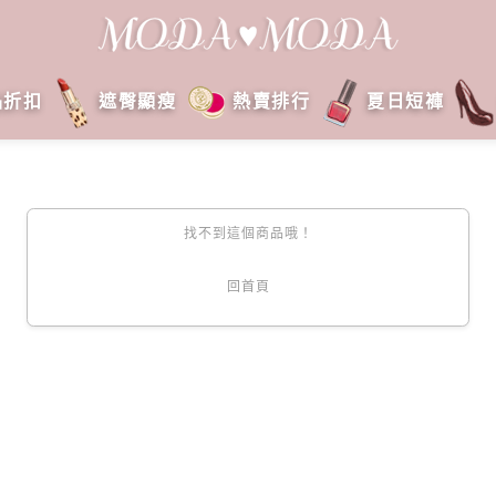
品折扣
遮臀顯瘦
熱賣排行
夏日短褲
找不到這個商品哦！
回首頁